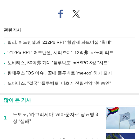
페
트위
이
터로
스
기사
북
공유
관련기사
으
하기
로
릴리, 어드밴셀과 ‘212Pb RPT’ 항암제 파트너십 “확대”
기
사
'212Pb-RPT' 어드밴셀, 시리즈C 1.12억弗..사노피 리드
공
유
노바티스, 50억弗 기대 '플루빅토' mHSPC 3상 "히트"
하
란테우스 "OS 이슈", 끝내 플루빅토 'me-too' 허가 포기
기
노바티스, "결국" ‘플루빅토’ 더초기 전립선암 “美 승인”
많이 본 기사
노보노, '카그리세마' vs마운자로 당뇨병 3
1
상 “실패”