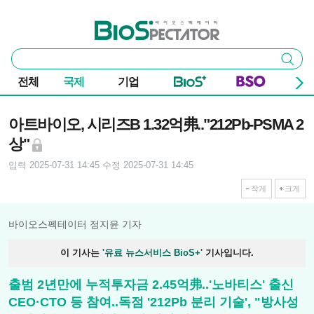
본문 바로가기
주요 메뉴
바이오스펙테이터
통
검색
합
검
전체
국제
기업
색
기사본문
아트바이오, 시리즈B 1.32억弗.."212Pb-PSMA 2
상"
입력 2025-07-31 14:45
수정 2025-07-31 14:45
작게
크게
바이오스펙테이터 정지윤 기자
이 기사는
'유료 뉴스서비스 BioS+'
기사입니다.
출범 2년만에 누적투자금 2.45억弗..'노바티스' 출신
CEO·CTO 등 참여..독점 '212Pb 분리 기술', "방사성