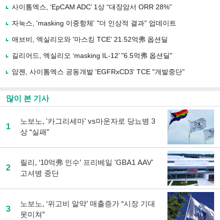
로
사이톰엑스, ‘EpCAM ADC’ 1상 “대장암서 ORR 28%”
기
사
자눅스, 'masking 이중항체' "더 인상적 결과" 업데이트
공
유
애브비, 엑실리오와 '마스킹 TCE' 21.52억弗 옵션딜
하
길리어드, 엑실리오 ‘masking IL-12’ "6.5억弗 옵션딜"
기
암젠, 사이톰엑스 공동개발 'EGFRxCD3' TCE "개발중단"
많이 본 기사
노보노, '카그리세마' vs마운자로 당뇨병 3
1
상 “실패”
릴리, ‘10억弗 인수’ 프리베일 'GBA1 AAV'
2
고셔병 중단
노보노, ‘위고비 알약’ 매출증가 “시장 기대
3
못미쳐”