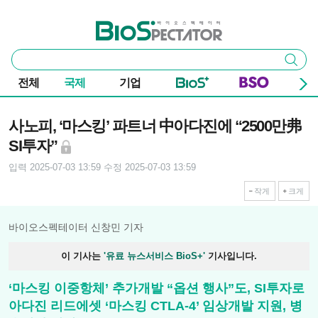
본문 바로가기
주요 메뉴
바이오스펙테이터
통
검색
합
검
전체
국제
기업
색
기사본문
사노피, ‘마스킹’ 파트너 中아다진에 “2500만弗
SI투자”
입력 2025-07-03 13:59
수정 2025-07-03 13:59
작게
크게
바이오스펙테이터 신창민 기자
이 기사는
'유료 뉴스서비스 BioS+'
기사입니다.
‘마스킹 이중항체’ 추가개발 “옵션 행사”도, SI투자로
아다진 리드에셋 ‘마스킹 CTLA-4’ 임상개발 지원, 병