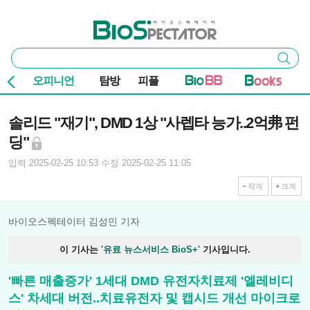
본문 바로가기
주요 메뉴
바이오스펙테이터
통
검색
합
검
오피니언
탐방
피플
색
기사본문
솔리드 "재기", DMD 1상 "사렙타 능가..2억弗 펀
딩"
입력 2025-02-25 10:53
수정 2025-02-25 11:05
작게
크게
바이오스펙테이터 김성민 기자
이 기사는
'유료 뉴스서비스 BioS+'
기사입니다.
'빠른 매출증가' 1세대 DMD 유전자치료제 '엘레비디
스' 차세대 버전..치료유전자 및 캡시드 개선 마이크로