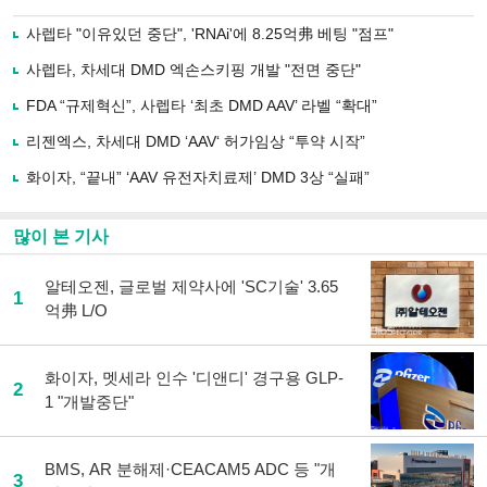
으
하기
로
사렙타 "이유있던 중단", 'RNAi'에 8.25억弗 베팅 "점프"
기
사
사렙타, 차세대 DMD 엑손스키핑 개발 "전면 중단"
공
유
FDA “규제혁신”, 사렙타 ‘최초 DMD AAV’ 라벨 “확대”
하
리젠엑스, 차세대 DMD ‘AAV‘ 허가임상 “투약 시작”
기
화이자, “끝내” ‘AAV 유전자치료제’ DMD 3상 “실패”
많이 본 기사
알테오젠, 글로벌 제약사에 'SC기술' 3.65
1
억弗 L/O
화이자, 멧세라 인수 '디앤디' 경구용 GLP-
2
1 "개발중단"
BMS, AR 분해제·CEACAM5 ADC 등 "개
3