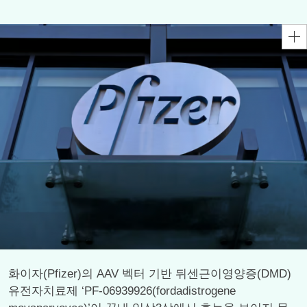
화이자(Pfizer)의 AAV 벡터 기반 뒤센근이영양증(DMD)
유전자치료제 ‘PF-06939926(fordadistrogene