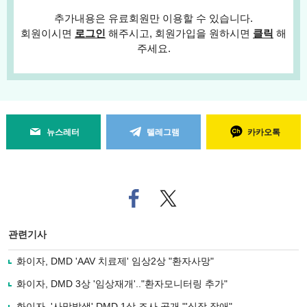
추가내용은 유료회원만 이용할 수 있습니다.
회원이시면
로그인
해주시고, 회원가입을 원하시면
클릭
해
주세요.
뉴스레터
텔레그램
카카오톡
페
트위
이
터로
스
기사
북
공유
관련기사
으
하기
로
화이자, DMD 'AAV 치료제' 임상2상 "환자사망"
기
사
화이자, DMD 3상 '임상재개'.."환자모니터링 추가"
공
유
화이자, '사망발생' DMD 1상 조사 공개 "'심장 장애"