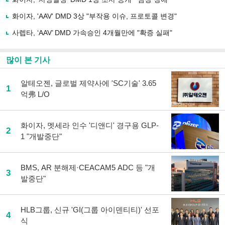
하
화이자, 'AAV' DMD 3상 "부작용 이슈, 프로토콜 변경"
기
사렙타, ‘AAV’ DMD 가속승인 4개월만에 "확증 실패"
많이 본 기사
알테오젠, 글로벌 제약사에 'SC기술' 3.65
1
억弗 L/O
화이자, 멧세라 인수 '디앤디' 경구용 GLP-
2
1 "개발중단"
BMS, AR 분해제·CEACAM5 ADC 등 "개
3
발중단"
HLB그룹, 신규 'GI(그룹 아이덴티티)' 선포
4
식