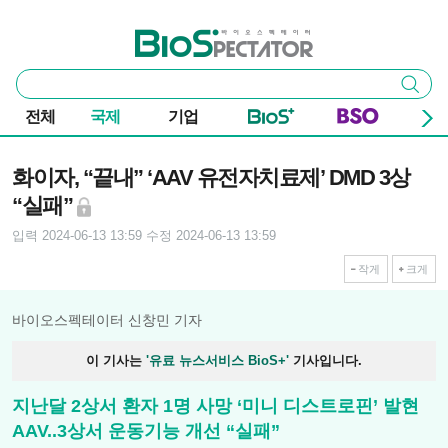
본문 바로가기
주요 메뉴
바이오스펙테이터
통
검색
합
검
전체
국제
기업
색
기사본문
화이자, “끝내” ‘AAV 유전자치료제’ DMD 3상
“실패”
입력 2024-06-13 13:59
수정 2024-06-13 13:59
작게
크게
바이오스펙테이터 신창민 기자
이 기사는
'유료 뉴스서비스 BioS+'
기사입니다.
지난달 2상서 환자 1명 사망 ‘미니 디스트로핀’ 발현
AAV..3상서 운동기능 개선 “실패”