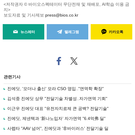
<저작권자 © 바이오스펙테이터 무단전재 및 재배포, AI학습 이용 금
지>
보도자료 및 기사제보
press@bios.co.kr
뉴스레터
텔레그램
카카오톡
페
트위
이
터로
스
기사
북
공유
관련기사
으
하기
로
진에딧, '모더나 출신' 모라 CSO 영입.."면역학 확장"
기
사
김석중 진에딧 상무 "전달기술 차별성..자가면역 기회"
공
유
이근우 진에딧 대표 "유전자치료제 큰 공백? 전달기술"
하
진에딧, 제넨텍과 ‘新나노입자’ 자가면역 "6.4억弗 딜"
기
사렙타 "AAV 넘어", 진에딧과 '非바이러스' 전달기술 딜