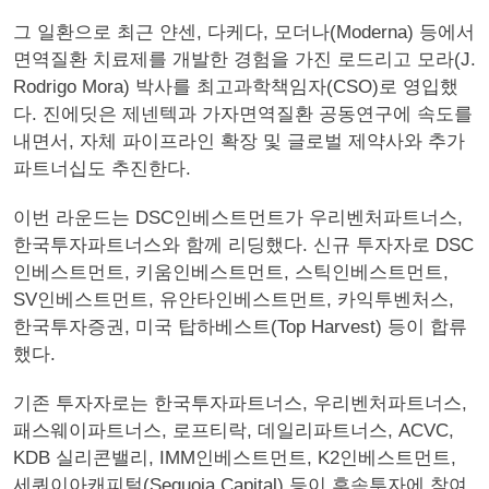
그 일환으로 최근 얀센, 다케다, 모더나(Moderna) 등에서
면역질환 치료제를 개발한 경험을 가진 로드리고 모라(J.
Rodrigo Mora) 박사를 최고과학책임자(CSO)로 영입했
다. 진에딧은 제넨텍과 가자면역질환 공동연구에 속도를
내면서, 자체 파이프라인 확장 및 글로벌 제약사와 추가
파트너십도 추진한다.
이번 라운드는 DSC인베스트먼트가 우리벤처파트너스,
한국투자파트너스와 함께 리딩했다. 신규 투자자로 DSC
인베스트먼트, 키움인베스트먼트, 스틱인베스트먼트,
SV인베스트먼트, 유안타인베스트먼트, 카익투벤처스,
한국투자증권, 미국 탑하베스트(Top Harvest) 등이 합류
했다.
기존 투자자로는 한국투자파트너스, 우리벤처파트너스,
패스웨이파트너스, 로프티락, 데일리파트너스, ACVC,
KDB 실리콘밸리, IMM인베스트먼트, K2인베스트먼트,
세쿼이아캐피털(Sequoia Capital) 등이 후속투자에 참여