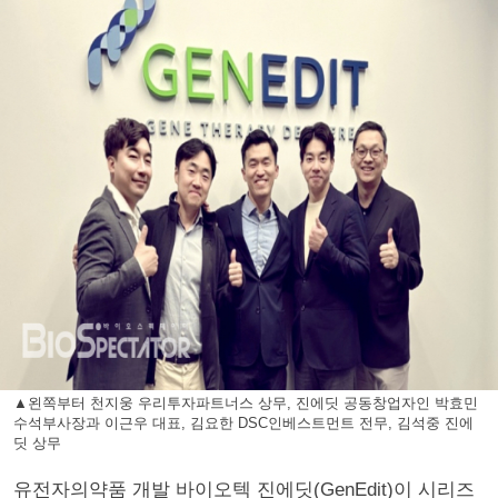
▲왼쪽부터 천지웅 우리투자파트너스 상무, 진에딧 공동창업자인 박효민
수석부사장과 이근우 대표, 김요한 DSC인베스트먼트 전무, 김석중 진에
딧 상무
유전자의약품 개발 바이오텍 진에딧(GenEdit)이 시리즈