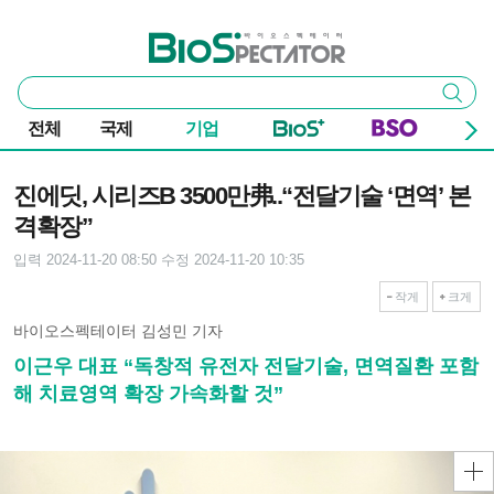
본문 바로가기
주요 메뉴
바이오스펙테이터
통
검색
합
검
전체
국제
기업
색
기사본문
진에딧, 시리즈B 3500만弗..“전달기술 ‘면역’ 본
격확장”
입력 2024-11-20 08:50
수정 2024-11-20 10:35
작게
크게
바이오스펙테이터 김성민 기자
이근우 대표 “독창적 유전자 전달기술, 면역질환 포함
해 치료영역 확장 가속화할 것”