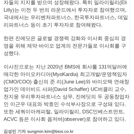
자들의 지지를 받으며 성장해왔다. 특히 일라이릴리(Eli
Lilly)는 이전 두 번의 라운드에서 투자자로 참여했으며,
국내에서는 우리벤처파트너스, 한국투자파트너스, 데일
리파트너스 등이 초기 투자자로 참여해왔다.
한편 진에딧은 글로벌 경쟁력 강화와 이사회 중심의 경
영을 위해 제약·바이오 업계의 전문가들로 이사회를 구
성했다.
이사진으로는 지난 2020년 BMS에 회사를 131억달러에
매각한 마이오카디아(MyoKardia) 최고개발/운영책임자
(CMO/COO) 출신의 준 리(June Lee)와 바이오텍 연쇄창
업가인 데이비드 샤퍼(David Schaffer) UC버클리 교수,
천지웅 우리투자파트너스 상무, 진에딧의 두 공동창업자
인 이근우 대표와 박효민 수석부사장으로 구성돼 있다.
또한 세쿼이아캐피털, 일라이릴리, DSC인베스트먼트,
ACVC 등은 이사회 옵저버(observer)로 참여하고 있다.
김성민 기자
sungmin.kim@bios.co.kr