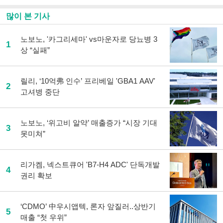
많이 본 기사
노보노, '카그리세마' vs마운자로 당뇨병 3
1
상 “실패”
릴리, ‘10억弗 인수’ 프리베일 'GBA1 AAV'
2
고셔병 중단
노보노, ‘위고비 알약’ 매출증가 “시장 기대
3
못미쳐”
리가켐, 넥스트큐어 'B7-H4 ADC' 단독개발
4
권리 확보
‘CDMO’ 中우시앱텍, 론자 앞질러..상반기
5
매출 “첫 우위”