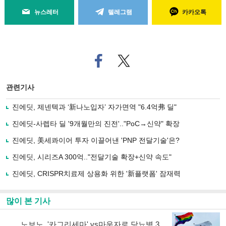
뉴스레터
텔레그램
카카오톡
페
트위
이
터로
스
기사
북
공유
관련기사
으
하기
로
진에딧, 제넨텍과 ‘新나노입자’ 자가면역 "6.4억弗 딜"
기
사
진에딧-사렙타 딜 '9개월만의 진전'.."PoC→신약" 확장
공
유
진에딧, 美세콰이어 투자 이끌어낸 'PNP 전달기술'은?
하
진에딧, 시리즈A 300억.."전달기술 확장+신약 속도"
기
진에딧, CRISPR치료제 상용화 위한 '新플랫폼' 잠재력
많이 본 기사
노보노, '카그리세마' vs마운자로 당뇨병 3