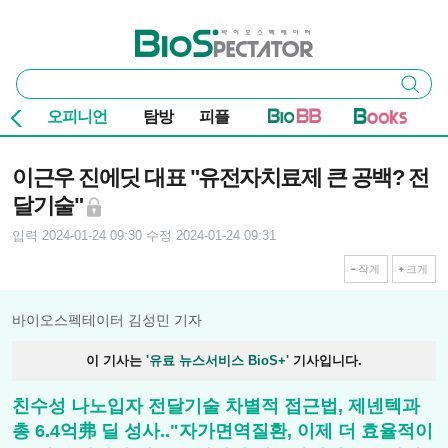
본문 바로가기
주요 메뉴
바이오스펙테이터
통
검색
합
검
오피니언
탐방
피플
색
기사본문
이근우 진에딧 대표 "유전자치료제 큰 공백? 전
달기술"
입력 2024-01-24 09:30
수정 2024-01-24 09:31
작게
크게
바이오스펙테이터 김성민 기자
이 기사는
'유료 뉴스서비스 BioS+'
기사입니다.
친수성 나노입자 전달기술 차별적 접근법, 제넨텍과
총 6.4억弗 딜 성사.."자가면역질환, 이제 더 효율적이