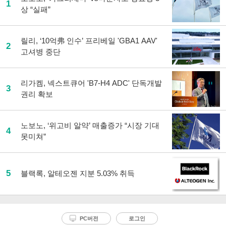
1
상 “실패”
릴리, ‘10억弗 인수’ 프리베일 'GBA1 AAV'
2
고셔병 중단
리가켐, 넥스트큐어 'B7-H4 ADC' 단독개발
3
권리 확보
노보노, ‘위고비 알약’ 매출증가 “시장 기대
4
못미쳐”
5
블랙록, 알테오젠 지분 5.03% 취득
PC버전
로그인