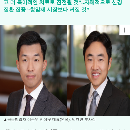
고 더 특이적인 치료로 진전될 것"..자체적으로 신경
질환 집중 “항암제 시장보다 커질 것”
▲공동창업자 이근우 진에딧 대표(왼쪽), 박효민 부사장