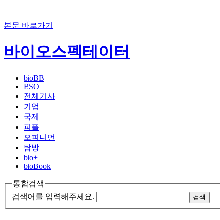
본문 바로가기
바이오스펙테이터
bioBB
BSO
전체기사
기업
국제
피플
오피니언
탐방
bio+
bioBook
통합검색
검색어를 입력해주세요.
검색