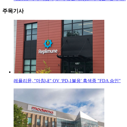
주목기사
레플리뮨, "마침내" OV ‘PD-1불응' 흑색종 "FDA 승인"