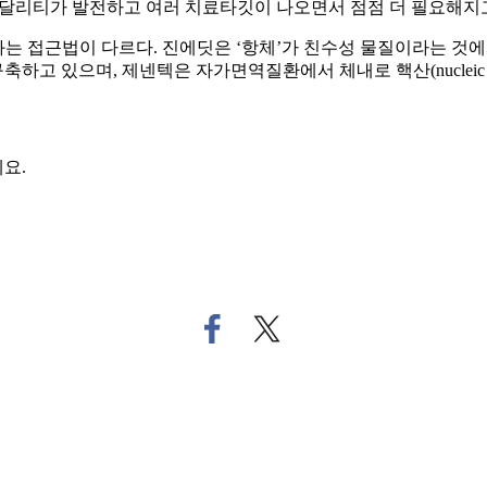
 모달리티가 발전하고 여러 치료타깃이 나오면서 점점 더 필요해지
근법이 다르다. 진에딧은 ‘항체’가 친수성 물질이라는 것에서 착안해 비
)’ 기술을 구축하고 있으며, 제넨텍은 자가면역질환에서 체내로 핵산(nucle
요.
페
트
이
위
스
터
북
로
으
기
로
사
기
공
사
유