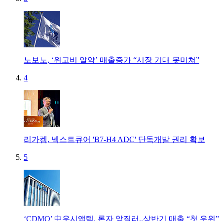
노보노, ‘위고비 알약’ 매출증가 “시장 기대 못미쳐”
4
리가켐, 넥스트큐어 'B7-H4 ADC' 단독개발 권리 확보
5
‘CDMO’ 中우시앱텍, 론자 앞질러..상반기 매출 “첫 우위”