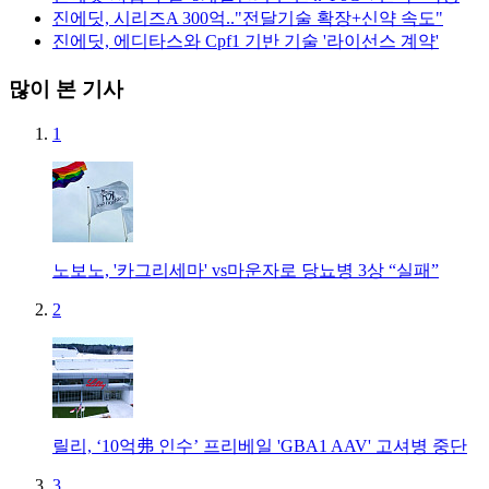
진에딧, 시리즈A 300억.."전달기술 확장+신약 속도"
진에딧, 에디타스와 Cpf1 기반 기술 '라이선스 계약'
많이 본 기사
1
노보노, '카그리세마' vs마운자로 당뇨병 3상 “실패”
2
릴리, ‘10억弗 인수’ 프리베일 'GBA1 AAV' 고셔병 중단
3