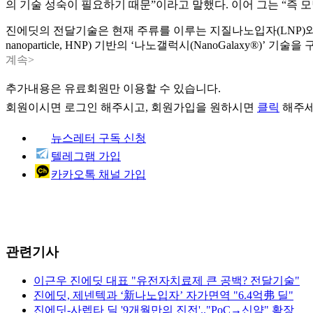
의 기술 성숙이 필요하기 때문”이라고 말했다. 이어 그는 “즉
진에딧의 전달기술은 현재 주류를 이루는 지질나노입자(LNP)와는 접
nanoparticle, HNP) 기반의 ‘나노갤럭시(NanoGalaxy®
계속>
추가내용은 유료회원만 이용할 수 있습니다.
회원이시면
로그인
해주시고, 회원가입을 원하시면
클릭
해주세
뉴스레터 구독 신청
텔레그램 가입
카카오톡 채널 가입
관련기사
이근우 진에딧 대표 "유전자치료제 큰 공백? 전달기술"
진에딧, 제넨텍과 ‘新나노입자’ 자가면역 "6.4억弗 딜"
진에딧-사렙타 딜 '9개월만의 진전'.."PoC→신약" 확장