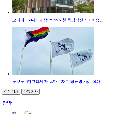
모더나, ‘50세↑ 대상’ mRNA 첫 독감백신 “FDA 승인”
노보노, '카그리세마' vs마운자로 당뇨병 3상 “실패”
이전 기사
다음 기사
탐방