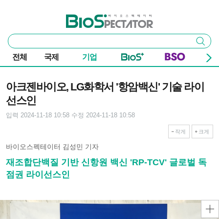
본문 바로가기
주요 메뉴
바이오스펙테이터
통
검색
합
검
전체
국제
기업
색
기사본문
아크젠바이오, LG화학서 '항암백신' 기술 라이
선스인
입력 2024-11-18 10:58
수정 2024-11-18 10:58
작게
크게
바이오스펙테이터 김성민 기자
재조합단백질 기반 신항원 백신 'RP-TCV' 글로벌 독
점권 라이선스인