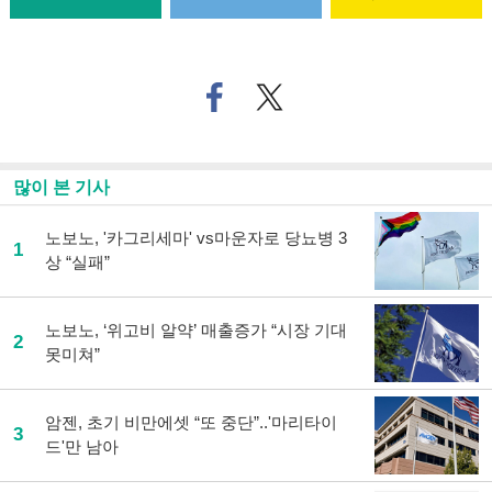
페
트위
이
터로
스
기사
북
공유
으
하기
많이 본 기사
로
기
사
노보노, '카그리세마' vs마운자로 당뇨병 3
1
공
상 “실패”
유
하
기
노보노, ‘위고비 알약’ 매출증가 “시장 기대
2
못미쳐”
암젠, 초기 비만에셋 “또 중단”..'마리타이
3
드'만 남아