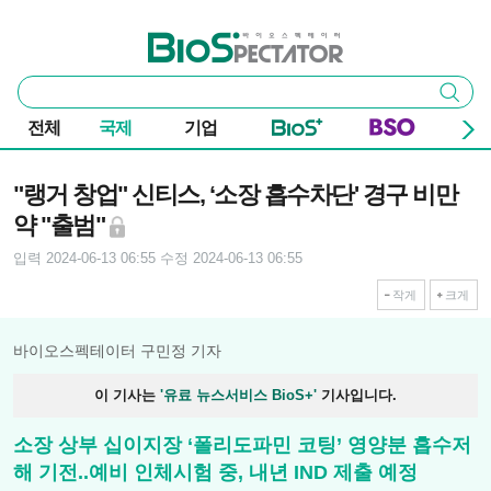
본문 바로가기
주요 메뉴
바이오스펙테이터
통
검색
합
검
전체
국제
기업
색
기사본문
"랭거 창업" 신티스, ‘소장 흡수차단' 경구 비만
약 "출범"
입력 2024-06-13 06:55
수정 2024-06-13 06:55
작게
크게
바이오스펙테이터 구민정 기자
이 기사는
'유료 뉴스서비스 BioS+'
기사입니다.
소장 상부 십이지장 ‘폴리도파민 코팅’ 영양분 흡수저
해 기전..예비 인체시험 중, 내년 IND 제출 예정