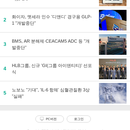
화이자, 멧세라 인수 '디앤디' 경구용 GLP-
2
1 "개발중단"
BMS, AR 분해제·CEACAM5 ADC 등 "개
3
발중단"
HLB그룹, 신규 'GI(그룹 아이덴티티)' 선포
4
식
노보노 "기대", 'IL-6 항체' 심혈관질환 3상
5
"실패”
PC버전
로그인