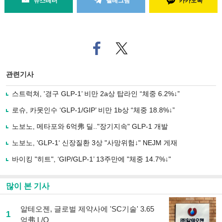
뉴스레터
텔레그램
카카오톡
페
트위
이
터로
스
기사
북
공유
관련기사
으
하기
로
스트럭쳐, '경구 GLP-1’ 비만 2a상 탑라인 “체중 6.2%↓”
기
사
로슈, 카못인수 ‘GLP-1/GIP’ 비만 1b상 “체중 18.8%↓”
공
유
노보노, 메타포와 6억弗 딜.."장기지속" GLP-1 개발
하
노보노, ‘GLP-1‘ 신장질환 3상 "사망위험↓" NEJM 게재
기
바이킹 "히트", ‘GIP/GLP-1’ 13주만에 "체중 14.7%↓"
많이 본 기사
알테오젠, 글로벌 제약사에 'SC기술' 3.65
1
억弗 L/O