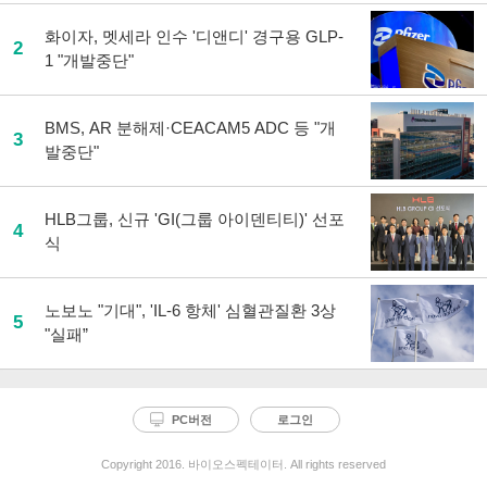
화이자, 멧세라 인수 '디앤디' 경구용 GLP-
2
1 "개발중단"
BMS, AR 분해제·CEACAM5 ADC 등 "개
3
발중단"
HLB그룹, 신규 'GI(그룹 아이덴티티)' 선포
4
식
노보노 "기대", 'IL-6 항체' 심혈관질환 3상
5
"실패”
PC버전
로그인
Copyright 2016. 바이오스펙테이터. All rights reserved