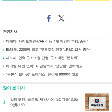
페
트위
이
터로
스
기사
북
공유
관련기사
으
하기
로
다케다, 사이토카인·CAR-T 등 4개 항암제 “개발중단”
기
사
BMS도, 2200명 해고 “구조조정 단행”..R&D 12건 중단
공
유
사노피, 인력 구조조정 단행..구조개편 “본격화”
하
바이엘 ‘대안 없어’..내년말까지 “상당한” 인력해고
기
“근본적 탈바꿈” 노바티스, 전세계 8000명 해고
많이 본 기사
알테오젠, 글로벌 제약사에 'SC기술' 3.65
1
억弗 L/O