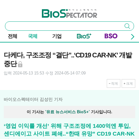
본문 바로가기
주요 메뉴
바이오스펙테이터
통
검색
합
검
전체
국제
기업
색
기사본문
다케다, 구조조정 “결단”..‘CD19 CAR-NK’ 개발
중단
입력 2024-05-13 15:53
수정 2024-05-14 07:09
작게
크게
바이오스펙테이터 김성민 기자
이 기사는
'유료 뉴스서비스 BioS+'
기사입니다.
‘영업 이익률 개선’ 위해 구조조정에 1400억엔 투입,
센디에이고 사이트 폐쇄..“한때 유망” CD19 CAR-NK