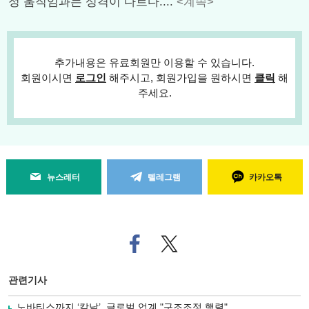
정 움직임과는 성격이 다르다....
<계속>
추가내용은 유료회원만 이용할 수 있습니다.
회원이시면
로그인
해주시고, 회원가입을 원하시면
클릭
해
주세요.
뉴스레터
텔레그램
카카오톡
페
트위
이
터로
스
기사
북
공유
관련기사
으
하기
로
노바티스까지 ‘칼날’, 글로벌 업계 "구조조정 행렬"