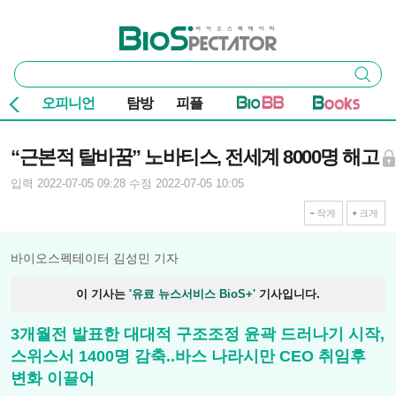
본문 바로가기
주요 메뉴
바이오스펙테이터
통
검색
합
검
오피니언
탐방
피플
색
기사본문
“근본적 탈바꿈” 노바티스, 전세계 8000명 해고
입력 2022-07-05 09:28
수정 2022-07-05 10:05
작게
크게
바이오스펙테이터 김성민 기자
이 기사는
'유료 뉴스서비스 BioS+'
기사입니다.
3개월전 발표한 대대적 구조조정 윤곽 드러나기 시작,
스위스서 1400명 감축..바스 나라시만 CEO 취임후
변화 이끌어