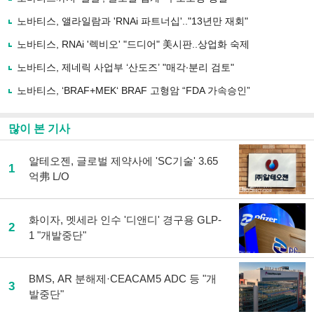
기
사
노바티스, 앨라일람과 'RNAi 파트너십'.."13년만 재회"
공
유
노바티스, RNAi '렉비오' "드디어" 美시판..상업화 숙제
하
노바티스, 제네릭 사업부 ‘산도즈’ "매각∙분리 검토"
기
노바티스, ‘BRAF+MEK‘ BRAF 고형암 “FDA 가속승인”
많이 본 기사
알테오젠, 글로벌 제약사에 'SC기술' 3.65
1
억弗 L/O
화이자, 멧세라 인수 '디앤디' 경구용 GLP-
2
1 "개발중단"
BMS, AR 분해제·CEACAM5 ADC 등 "개
3
발중단"