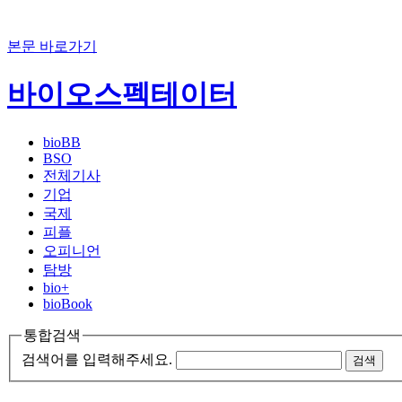
본문 바로가기
바이오스펙테이터
bioBB
BSO
전체기사
기업
국제
피플
오피니언
탐방
bio+
bioBook
통합검색
검색어를 입력해주세요.
검색