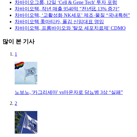
차바이오그룹, 12일 ‘Cell & Gene Tech' 투자 포럼
차바이오텍, 작년 매출 9540억 "전년比 13% 증가"
차바이오텍, ‘고활성화 NK세포’ 제조·물질 “국내특허”
차바이오텍 美마티카, 폴김 신임대표 영입
차바이오텍, 프롬바이오와 '탈모 세포치료제' CDMO
많이 본 기사
1
노보노, '카그리세마' vs마운자로 당뇨병 3상 “실패”
2