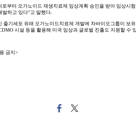
처로부터 오가노이드 재생치료제 임상계획 승인을 받아 임상시험
개발하고 있다”고 말했다.
인 줄기세포 유래 오가노이드치료제 개발에 차바이오그룹이 보유한
치료제 CDMO 시설 등을 활용해 미국 임상과 글로벌 진출도 지원할 수
용 금지>
페
트
이
위
스
터
북
로
으
기