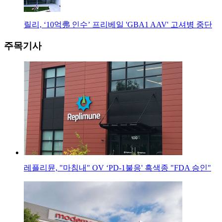
릴리, ‘10억弗 인수’ 프리베일 'GBA1 AAV' 고셔병 중단
주목기사
레플리뮨, "마침내" OV ‘PD-1불응' 흑색종 "FDA 승인"