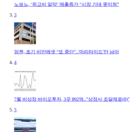
노보노, ‘위고비 알약’ 매출증가 “시장 기대 못미쳐”
3
암젠, 초기 비만에셋 “또 중단”..'마리타이드'만 남아
4
7월 비상장 바이오투자, 3곳 892억..”상장사 조달제로(0)”
5