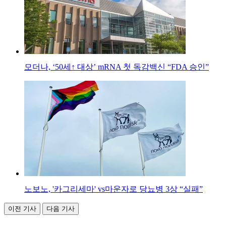
모더나, ‘50세↑ 대상’ mRNA 첫 독감백신 “FDA 승인”
노보노, '카그리세마' vs마운자로 당뇨병 3상 “실패”
이전 기사
다음 기사