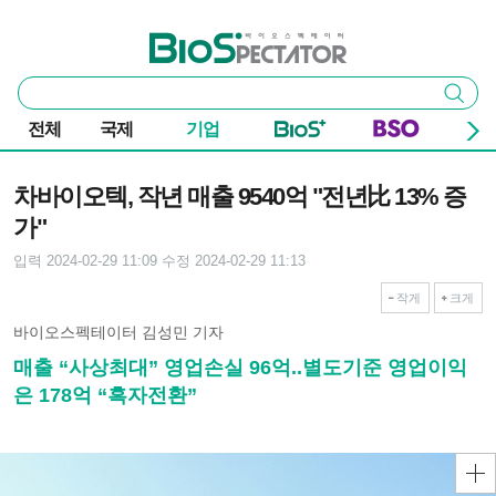
본문 바로가기
주요 메뉴
바이오스펙테이터
통
검색
합
검
전체
국제
기업
색
기사본문
차바이오텍, 작년 매출 9540억 "전년比 13% 증
가"
입력 2024-02-29 11:09
수정 2024-02-29 11:13
작게
크게
바이오스펙테이터 김성민 기자
매출 “사상최대” 영업손실 96억..별도기준 영업이익
은 178억 “흑자전환”