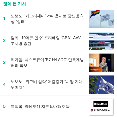
많이 본 기사
노보노, '카그리세마' vs마운자로 당뇨병 3
1
상 “실패”
릴리, ‘10억弗 인수’ 프리베일 'GBA1 AAV'
2
고셔병 중단
리가켐, 넥스트큐어 'B7-H4 ADC' 단독개발
3
권리 확보
노보노, ‘위고비 알약’ 매출증가 “시장 기대
4
못미쳐”
5
블랙록, 알테오젠 지분 5.03% 취득