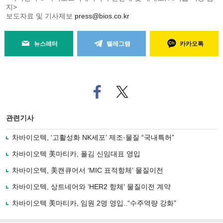
지>
보도자료 및 기사제보
press@bios.co.kr
뉴스레터
텔레그램
카카오톡
페
트위
이
터로
스
기사
북
공유
관련기사
으
하기
로
차바이오텍, ‘고활성화 NK세포’ 제조·물질 “국내특허”
기
사
차바이오텍 美마티카, 폴김 신임대표 영입
공
유
차바이오텍, 美캔큐어서 ‘MIC 표적항체’ 물질이전
하
차바이오텍, 상트네어와 ‘HER2 항체’ 물질이전 계약
기
차바이오텍 美마티카, 임원 2명 영입..“수주역량 강화”