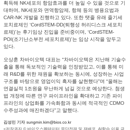
획득해 NK세포의 항암효과를 더 높일 수 있을 것으로 기
대하며, NK세포와 면역항암제, 항체 등의 병용요법과
CAR-NK 개발을 진행하고 있다. 또한 탯줄 유래 줄기세
포치료제인 ‘CordSTEM-DD(퇴행성 허리디스크 세포치
료제)’는 후기임상 진입을 준비중이며, ‘CordSTEM-
POI(조기난소부전 세포치료제)’는 임상 시작을 앞두고
있다.
오상훈 차바이오텍 대표는 “차바이오텍은 지난해 기술수
출을 통해 독보적인 기술력을 인정받았고, 이를 통해 미
래 R&D를 위한 재원을 확보하는 동시에, 성장하는 사업
구조를 바탕으로 영업이익 흑자를 살현했다”며 “올해는
연결실적 1조원을 무난하게 넘길 것으로 예상한다. 첨생
법 개정에 따른 연구 파이프라인을 확대하고 기존 파이
프라인의 상업화를 가속화함과 동시에 적극적인 CDMO
수주성과에 매진하겠다”고 말했다.
김성민 기자
sungmin.kim@bios.co.kr
<저작권자 © 바이오스펙테이터 무단전재 및 재배포, AI학습 이용 금