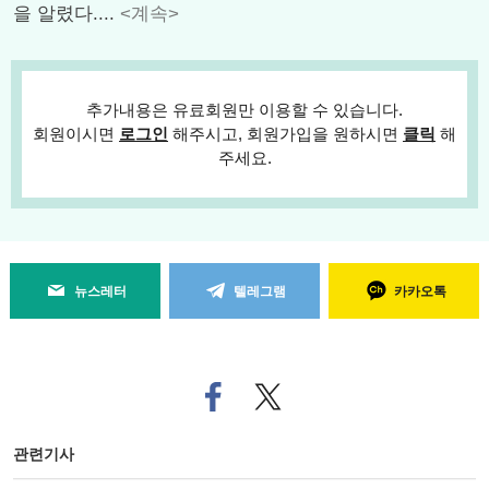
을 알렸다....
<계속>
추가내용은 유료회원만 이용할 수 있습니다.
회원이시면
로그인
해주시고, 회원가입을 원하시면
클릭
해
주세요.
뉴스레터
텔레그램
카카오톡
페
트위
이
터로
스
기사
북
공유
관련기사
으
하기