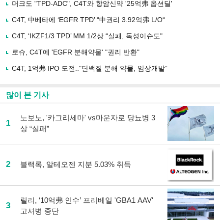
로
머크도 "TPD-ADC", C4T와 항암신약 '25억弗 옵션딜'
기
사
C4T, 中베타에 ‘EGFR TPD’ “中권리 3.92억弗 L/O“
공
유
C4T, ‘IKZF1/3 TPD’ MM 1/2상 “실패, 독성이슈도"
하
로슈, C4T에 'EGFR 분해약물' "권리 반환"
기
C4T, 1억弗 IPO 도전.."단백질 분해 약물, 임상개발”
많이 본 기사
노보노, '카그리세마' vs마운자로 당뇨병 3
1
상 “실패”
2
블랙록, 알테오젠 지분 5.03% 취득
릴리, ‘10억弗 인수’ 프리베일 'GBA1 AAV'
3
고셔병 중단