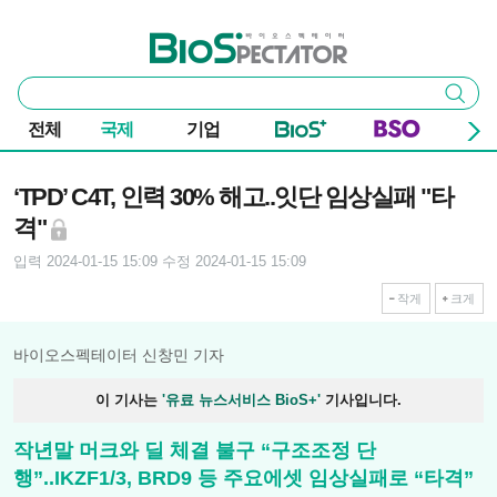
본문 바로가기
주요 메뉴
바이오스펙테이터
통
검색
합
검
전체
국제
기업
색
기사본문
‘TPD’ C4T, 인력 30% 해고..잇단 임상실패 "타
격"
입력 2024-01-15 15:09
수정 2024-01-15 15:09
작게
크게
바이오스펙테이터 신창민 기자
이 기사는
'유료 뉴스서비스 BioS+'
기사입니다.
작년말 머크와 딜 체결 불구 “구조조정 단
행”..IKZF1/3, BRD9 등 주요에셋 임상실패로 “타격”