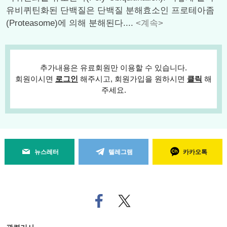
유비퀴틴화된 단백질은 단백질 분해효소인 프로테아좀
(Proteasome)에 의해 분해된다....
<계속>
추가내용은 유료회원만 이용할 수 있습니다.
회원이시면
로그인
해주시고, 회원가입을 원하시면
클릭
해
주세요.
뉴스레터
텔레그램
카카오톡
페
트위
이
터로
스
기사
북
공유