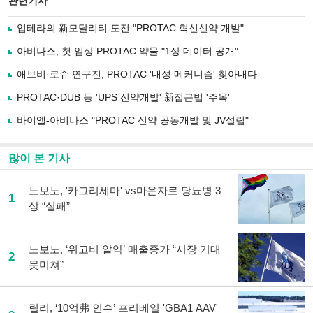
관련기사
으
하기
로
업테라의 新모달리티 도전 "PROTAC 혁신신약 개발"
기
사
아비나스, 첫 임상 PROTAC 약물 "1상 데이터 공개"
공
유
애브비·로슈 연구진, PROTAC '내성 메커니즘' 찾아내다
하
PROTAC·DUB 등 'UPS 신약개발' 新접근법 '주목'
기
바이엘-아비나스 "PROTAC 신약 공동개발 및 JV설립"
많이 본 기사
노보노, '카그리세마' vs마운자로 당뇨병 3
1
상 “실패”
노보노, ‘위고비 알약’ 매출증가 “시장 기대
2
못미쳐”
릴리, ‘10억弗 인수’ 프리베일 'GBA1 AAV'