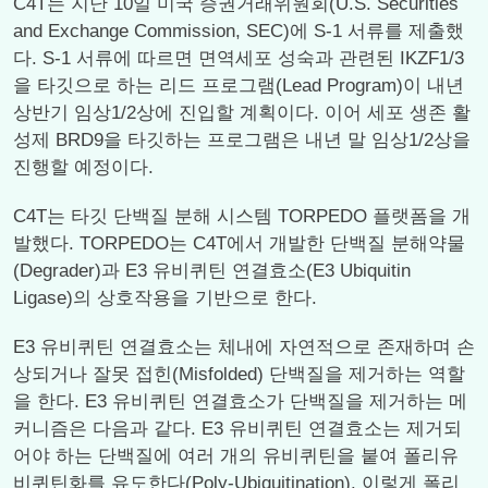
C4T는 지난 10일 미국 증권거래위원회(U.S. Securities
and Exchange Commission, SEC)에 S-1 서류를 제출했
다. S-1 서류에 따르면 면역세포 성숙과 관련된 IKZF1/3
을 타깃으로 하는 리드 프로그램(Lead Program)이 내년
상반기 임상1/2상에 진입할 계획이다. 이어 세포 생존 활
성제 BRD9을 타깃하는 프로그램은 내년 말 임상1/2상을
진행할 예정이다.
C4T는 타깃 단백질 분해 시스템 TORPEDO 플랫폼을 개
발했다. TORPEDO는 C4T에서 개발한 단백질 분해약물
(Degrader)과 E3 유비퀴틴 연결효소(E3 Ubiquitin
Ligase)의 상호작용을 기반으로 한다.
E3 유비퀴틴 연결효소는 체내에 자연적으로 존재하며 손
상되거나 잘못 접힌(Misfolded) 단백질을 제거하는 역할
을 한다. E3 유비퀴틴 연결효소가 단백질을 제거하는 메
커니즘은 다음과 같다. E3 유비퀴틴 연결효소는 제거되
어야 하는 단백질에 여러 개의 유비퀴틴을 붙여 폴리유
비퀴틴화를 유도한다(Poly-Ubiquitination). 이렇게 폴리