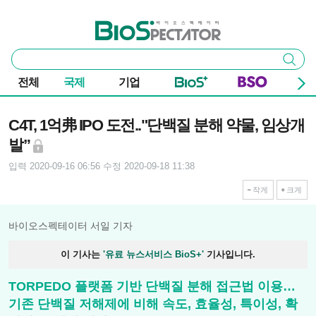
본문 바로가기
주요 메뉴
바이오스펙테이터
통
검색
합
검
전체
국제
기업
색
기사본문
C4T, 1억弗 IPO 도전.."단백질 분해 약물, 임상개
발”
입력 2020-09-16 06:56
수정 2020-09-18 11:38
작게
크게
바이오스펙테이터 서일 기자
이 기사는
'유료 뉴스서비스 BioS+'
기사입니다.
TORPEDO 플랫폼 기반 단백질 분해 접근법 이용…
기존 단백질 저해제에 비해 속도, 효율성, 특이성, 확