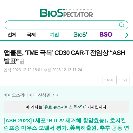
본문 바로가기
주요 메뉴
바이오스펙테이터
통
검색
합
검
전체
국제
기업
색
기사본문
앱클론, ‘TME 극복’ CD30 CAR-T 전임상 “ASH
발표”
입력 2023-12-12 18:01
수정 2023-12-13 11:24
작게
크게
바이오스펙테이터 신창민 기자
이 기사는
'유료 뉴스서비스 BioS+'
기사입니다.
[ASH 2023]T세포 ‘BTLA’ 제거해 항암효능↑, 호지킨
림프종 마우스 모델서 평가..美특허출원, 추후 공동 연