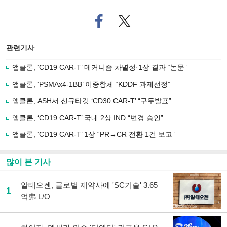
페
트위
이
터로
스
기사
북
공유
관련기사
으
하기
로
앱클론, ‘CD19 CAR-T’ 메커니즘 차별성·1상 결과 “논문”
기
사
앱클론, ‘PSMAx4-1BB’ 이중항체 “KDDF 과제선정”
공
유
앱클론, ASH서 신규타깃 ‘CD30 CAR-T’ “구두발표”
하
앱클론, ‘CD19 CAR-T’ 국내 2상 IND “변경 승인”
기
앱클론, ‘CD19 CAR-T’ 1상 “PR→CR 전환 1건 보고”
많이 본 기사
알테오젠, 글로벌 제약사에 'SC기술' 3.65
1
억弗 L/O