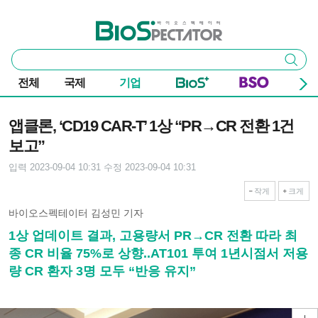
본문 바로가기
주요 메뉴
바이오스펙테이터
통
검색
합
검
전체
국제
기업
색
기사본문
앱클론, ‘CD19 CAR-T’ 1상 “PR→CR 전환 1건
보고”
입력 2023-09-04 10:31
수정 2023-09-04 10:31
작게
크게
바이오스펙테이터 김성민 기자
1상 업데이트 결과, 고용량서 PR→CR 전환 따라 최
종 CR 비율 75%로 상향..AT101 투여 1년시점서 저용
량 CR 환자 3명 모두 “반응 유지”