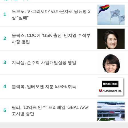
노보노, '카그리세마' vs마운자로 당뇨병 3
1
상 “실패”
올릭스, CDO에 'GSK 출신' 민지영 수석부
2
사장 영입
3
지씨셀, 손주희 사업개발실장 영입
4
블랙록, 알테오젠 지분 5.03% 취득
릴리, ‘10억弗 인수’ 프리베일 'GBA1 AAV'
5
고셔병 중단