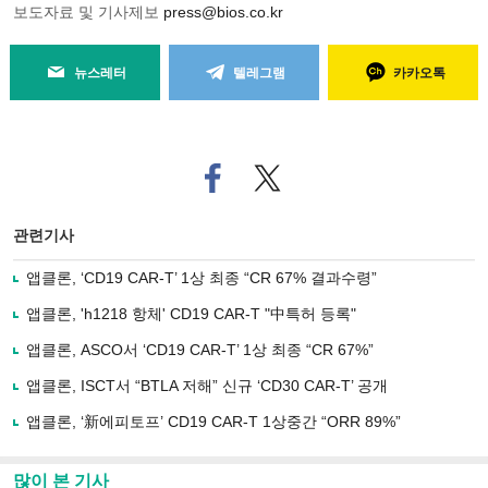
보도자료 및 기사제보
press@bios.co.kr
뉴스레터
텔레그램
카카오톡
페
트위
이
터로
스
기사
북
공유
관련기사
으
하기
로
앱클론, ‘CD19 CAR-T’ 1상 최종 “CR 67% 결과수령”
기
사
앱클론, 'h1218 항체' CD19 CAR-T "中특허 등록"
공
유
앱클론, ASCO서 ‘CD19 CAR-T’ 1상 최종 “CR 67%”
하
앱클론, ISCT서 “BTLA 저해” 신규 ‘CD30 CAR-T’ 공개
기
앱클론, ‘新에피토프’ CD19 CAR-T 1상중간 “ORR 89%”
많이 본 기사