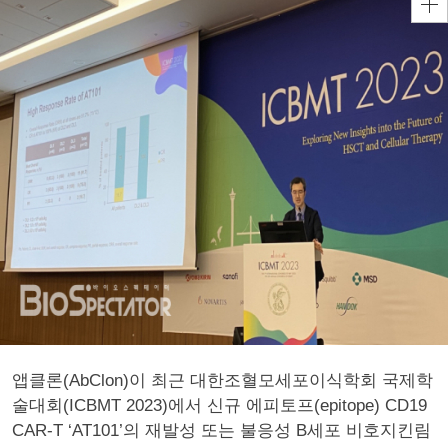
앱클론(AbClon)이 최근 대한조혈모세포이식학회 국제학
술대회(ICBMT 2023)에서 신규 에피토프(epitope) CD19
CAR-T ‘AT101’의 재발성 또는 불응성 B세포 비호지킨림