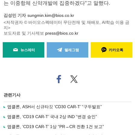
는 이중항체 신약개발에 집중하겠다”고 말했다.
김성민 기자
sungmin.kim@bios.co.kr
<저작권자 © 바이오스펙테이터 무단전재 및 재배포, AI학습 이용 금
지>
보도자료 및 기사제보
press@bios.co.kr
뉴스레터
텔레그램
카카오톡
페
트위
이
터로
스
기사
북
공유
관련기사
으
하기
로
앱클론, ASH서 신규타깃 ‘CD30 CAR-T’ “구두발표”
기
사
앱클론, ‘CD19 CAR-T’ 국내 2상 IND “변경 승인”
공
유
앱클론, ‘CD19 CAR-T’ 1상 “PR→CR 전환 1건 보고”
하