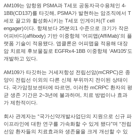
AM109는 암항원 PSMA과 T세포 공동자극수용체인 4-
1BB(CD137)를 타깃해, PSMA가 발현하는 암조직에서 T
세포 끌고와 활성화시키는 T세포 인게이저(T cell
engager)이다. 항체보다 25분의1 수준으로 크기가 작은
어피바디(affibody) 기반 이중항체 ‘어피맵(AffiMab)’의 플
랫폼 기술이 적용됐다. 앱클론은 어피맵을 적용해 대장
암 치료제 후보물질로 EGFRx4-1BB 이중항체 ‘AM105’도
개발하고 있다.
AM109가 타깃하는 거세저항성 전립선암(mCRPC)은 종
양이 전립선 이외의 다른 신체 부위까지 전이된 상태이
다. 국가암정보센터에 따르면, 이러한 mCRPC 환자의 평
균 생존 기간은 2~3년에 불과하며, 치료 방법이나 효과
가 제한적이다.
회사 관계자는 “국가신약개발사업단의 지원으로 신규 파
이프라인에 대한 연구를 가속화할 수 있게 됐다”며 “전립
선암 환자들의 치료효과와 생존율을 크게 개선할 수 있