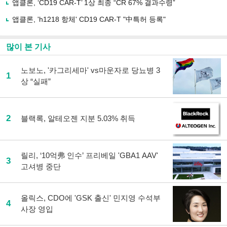
앱클론, ‘CD19 CAR-T’ 1상 최종 “CR 67% 결과수령”
기
앱클론, 'h1218 항체' CD19 CAR-T "中특허 등록"
많이 본 기사
노보노, '카그리세마' vs마운자로 당뇨병 3
1
상 “실패”
2
블랙록, 알테오젠 지분 5.03% 취득
릴리, ‘10억弗 인수’ 프리베일 'GBA1 AAV'
3
고셔병 중단
올릭스, CDO에 'GSK 출신' 민지영 수석부
4
사장 영입