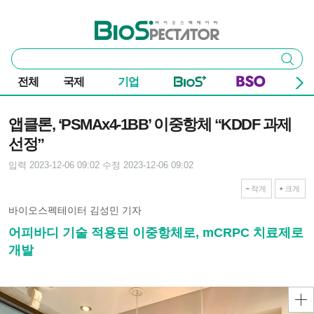
본문 바로가기
주요 메뉴
바이오스펙테이터
통
검색
합
검
전체
국제
기업
색
기사본문
앱클론, ‘PSMAx4-1BB’ 이중항체 “KDDF 과제
선정”
입력 2023-12-06 09:02
수정 2023-12-06 09:02
작게
크게
바이오스펙테이터 김성민 기자
어피바디 기술 적용된 이중항체로, mCRPC 치료제로
개발