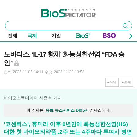
본문 바로가기
주요 메뉴
바이오스펙테이터
통
검색
합
검
전체
국제
기업
색
기사본문
노바티스, ‘IL-17 항체’ 화농성한선염 “FDA 승
인”
입력 2023-11-03 14:11
수정 2023-11-22 19:58
작게
크게
바이오스펙테이터 서윤석 기자
이 기사는
'유료 뉴스서비스 BioS+'
기사입니다.
‘코센틱스’, 휴미라 이후 8년만에 화농성한선염(HS)
대한 첫 바이오의약품..2주 또는 4주마다 투여시 병변