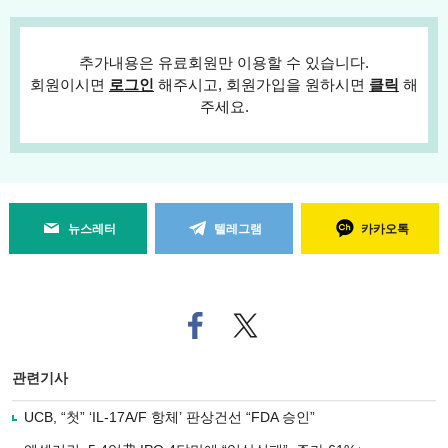
추가내용은 유료회원만 이용할 수 있습니다.
회원이시면
로그인
해주시고, 회원가입을 원하시면
클릭
해
주세요.
뉴스레터
텔레그램
카카오톡
페
트위
이
터로
스
기사
북
공유
관련기사
으
하기
로
UCB, “첫” ‘IL-17A/F 항체’ 판상건선 “FDA 승인”
기
사