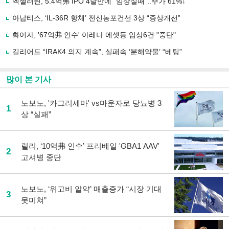
엑셀러린, 5.4억弗 IPO 4달만에 “임상실패”..주가 61%↓
공
유
아납티스, ‘IL-36R 항체’ 전신농포건선 3상 “증상개선”
하
화이자, '67억弗 인수' 아레나 에셋등 임상6건 "중단"
기
길리어드 “IRAK4 의지 계속”, 실패속 ‘분해약물’ “베팅”
많이 본 기사
노보노, '카그리세마' vs마운자로 당뇨병 3
1
상 “실패”
릴리, ‘10억弗 인수’ 프리베일 'GBA1 AAV'
2
고셔병 중단
노보노, ‘위고비 알약’ 매출증가 “시장 기대
3
못미쳐”