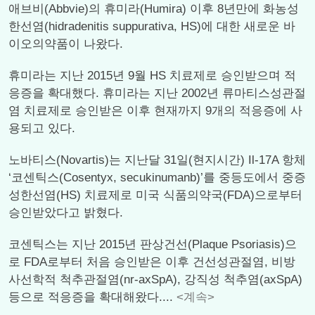
애브비(Abbvie)의 휴미라(Humira) 이후 8년만에 화농성
한선염(hidradenitis suppurativa, HS)에 대한 새로운 바
이오의약품이 나왔다.
휴미라는 지난 2015년 9월 HS 치료제로 승인받으며 적
응증을 확대했다. 휴미라는 지난 2002년 류마티스성관절
염 치료제로 승인받은 이후 현재까지 9개의 적응증에 사
용되고 있다.
노바티스(Novartis)는 지난달 31일(현지시간) Il-17A 항체
‘코센틱스(Cosentyx, secukinumanb)’를 중등도에서 중증
성한선염(HS) 치료제로 미국 식품의약국(FDA)으로부터
승인받았다고 밝혔다.
코센틱스는 지난 2015년 판상건선(Plaque Psoriasis)으
로 FDA로부터 처음 승인받은 이후 건선성관절염, 비방
사선학적 척추관절염(nr-axSpA), 강직성 척추염(axSpA)
등으로 적응증을 확대해왔다....
<계속>