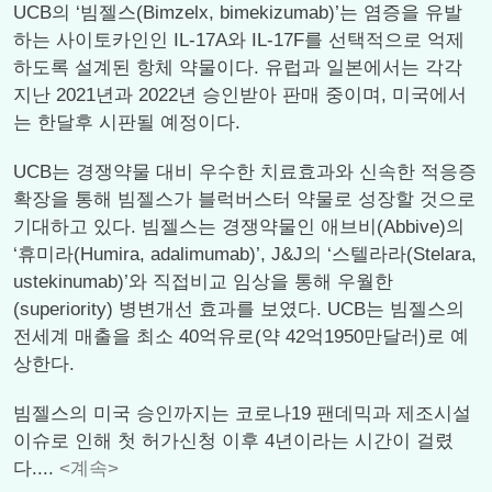
UCB의 ‘빔젤스(Bimzelx, bimekizumab)’는 염증을 유발
하는 사이토카인인 IL-17A와 IL-17F를 선택적으로 억제
하도록 설계된 항체 약물이다. 유럽과 일본에서는 각각
지난 2021년과 2022년 승인받아 판매 중이며, 미국에서
는 한달후 시판될 예정이다.
UCB는 경쟁약물 대비 우수한 치료효과와 신속한 적응증
확장을 통해 빔젤스가 블럭버스터 약물로 성장할 것으로
기대하고 있다. 빔젤스는 경쟁약물인 애브비(Abbive)의
‘휴미라(Humira, adalimumab)’, J&J의 ‘스텔라라(Stelara,
ustekinumab)’와 직접비교 임상을 통해 우월한
(superiority) 병변개선 효과를 보였다. UCB는 빔젤스의
전세계 매출을 최소 40억유로(약 42억1950만달러)로 예
상한다.
빔젤스의 미국 승인까지는 코로나19 팬데믹과 제조시설
이슈로 인해 첫 허가신청 이후 4년이라는 시간이 걸렸
다....
<계속>