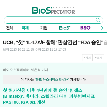
본문 바로가기
주요 메뉴
바이오스펙테이터
통
검색
합
검
전체
국제
기업
색
기사본문
UCB, “첫” ‘IL-17A/F 항체’ 판상건선 “FDA 승인”
입력 2023-10-23 11:55
수정 2023-11-17 17:03
작게
크게
바이오스펙테이터 서윤석 기자
이 기사는
'유료 뉴스서비스 BioS+'
기사입니다.
첫 허가신청 이후 4년만에 美 승인 ‘빔젤스
(Bimzelx)’..휴미라, 스텔라라 대비 피부병변지표
PASI 90, IGA 0/1 개선