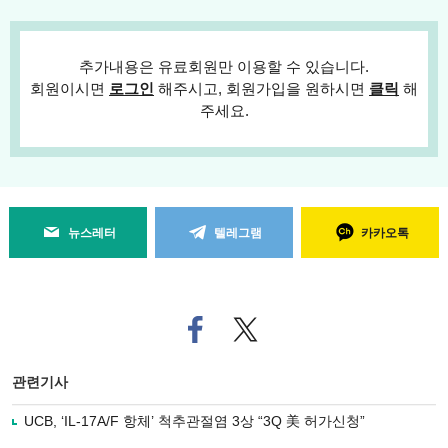
추가내용은 유료회원만 이용할 수 있습니다.
회원이시면
로그인
해주시고, 회원가입을 원하시면
클릭
해
주세요.
뉴스레터
텔레그램
카카오톡
페
트위
이
터로
스
기사
북
공유
관련기사
으
하기
로
UCB, ‘IL-17A/F 항체’ 척추관절염 3상 “3Q 美 허가신청”
기