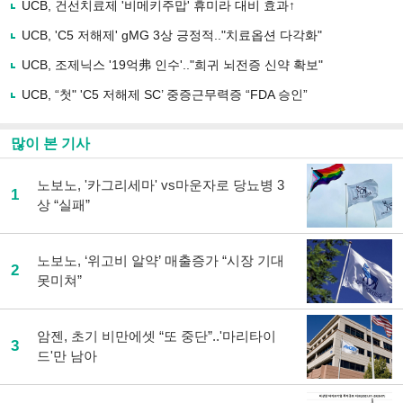
사
UCB, 건선치료제 '비메키주맙' 휴미라 대비 효과↑
공
유
UCB, 'C5 저해제' gMG 3상 긍정적.."치료옵션 다각화"
하
UCB, 조제닉스 '19억弗 인수'.."희귀 뇌전증 신약 확보"
기
UCB, “첫" 'C5 저해제 SC’ 중증근무력증 “FDA 승인”
많이 본 기사
노보노, '카그리세마' vs마운자로 당뇨병 3
1
상 “실패”
노보노, ‘위고비 알약’ 매출증가 “시장 기대
2
못미쳐”
암젠, 초기 비만에셋 “또 중단”..'마리타이
3
드'만 남아