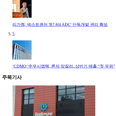
리가켐, 넥스트큐어 'B7-H4 ADC' 단독개발 권리 확보
5
‘CDMO’ 中우시앱텍, 론자 앞질러..상반기 매출 “첫 우위”
주목기사