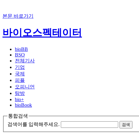
본문 바로가기
바이오스펙테이터
bioBB
BSO
전체기사
기업
국제
피플
오피니언
탐방
bio+
bioBook
통합검색
검색어를 입력해주세요.
검색