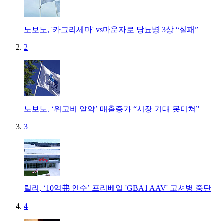
노보노, '카그리세마' vs마운자로 당뇨병 3상 “실패”
2
노보노, ‘위고비 알약’ 매출증가 “시장 기대 못미쳐”
3
릴리, ‘10억弗 인수’ 프리베일 'GBA1 AAV' 고셔병 중단
4