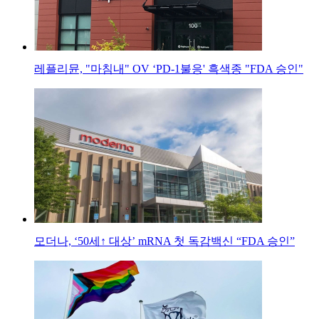
레플리뮨, "마침내" OV ‘PD-1불응' 흑색종 "FDA 승인"
모더나, ‘50세↑ 대상’ mRNA 첫 독감백신 “FDA 승인”