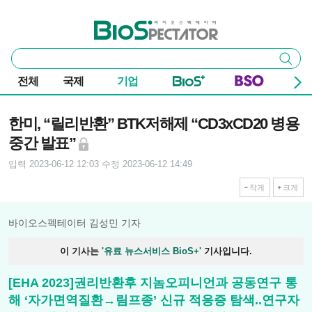
본문 바로가기
주요 메뉴
바이오스펙테이터
통
검색
합
검
전체
국제
기업
색
기사본문
한미, “릴리반환” BTK저해제 “CD3xCD20 병용
중간 발표”
입력 2023-06-12 12:03
수정 2023-06-12 14:49
작게
크게
바이오스펙테이터 김성민 기자
이 기사는
'유료 뉴스서비스 BioS+'
기사입니다.
[EHA 2023]권리반환후 지놈오피니언과 공동연구 통
해 ‘자가면역질환→림프종’ 신규 적응증 탐색..연구자