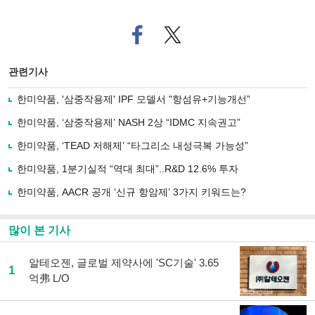
페
트위
이
터로
스
기사
북
공유
관련기사
으
하기
로
한미약품, '삼중작용제' IPF 모델서 "항섬유+기능개선”
기
사
한미약품, ‘삼중작용제’ NASH 2상 “IDMC 지속권고”
공
유
한미약품, ‘TEAD 저해제’ “타그리소 내성극복 가능성”
하
한미약품, 1분기실적 “역대 최대”..R&D 12.6% 투자
기
한미약품, AACR 공개 ‘신규 항암제’ 3가지 키워드는?
많이 본 기사
알테오젠, 글로벌 제약사에 'SC기술' 3.65
1
억弗 L/O