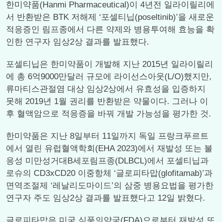
한미약품(Hanmi Pharmaceutical)이 4년전 일라이릴리에
서 반환받은 BTK 저해제 ‘포셀티닙(poseltinib)’을 새로운
적응증인 림프종에서 다른 약제와 병용투여해 효능을 확
인한 연구자 임상2상 결과를 발표했다.
포셀티닙은 한미약품이 개발해 지난 2015년 일라이릴리
에 총 6억9000만달러 규모에 라이선스아웃(L/O)했지만,
류마티스관절염 대상 임상2상에서 유효성을 입증하지
못해 2019년 1월 권리를 반환받은 약물이다. 그러나 이
후 혈액암으로 적응증을 바꿔 개발 가능성을 평가한 것.
한미약품은 지난 8일부터 11일까지 독일 프랑크푸르트
에서 열린 유럽혈액학회(EHA 2023)에서 재발성 또는 불
응성 미만성거대B세포림프종(DLBCL)에서 포셀티닙과
로슈의 CD3xCD20 이중항체 ‘글로피타맙(glofitamab)’과
면역조절제 ‘레날리도마이드’의 삼중 병용요법을 평가한
연구자 주도 임상2상 결과를 발표했다고 12일 밝혔다.
글로피타맙은 미국 식품의약국(FDA)으로부터 재발성 또