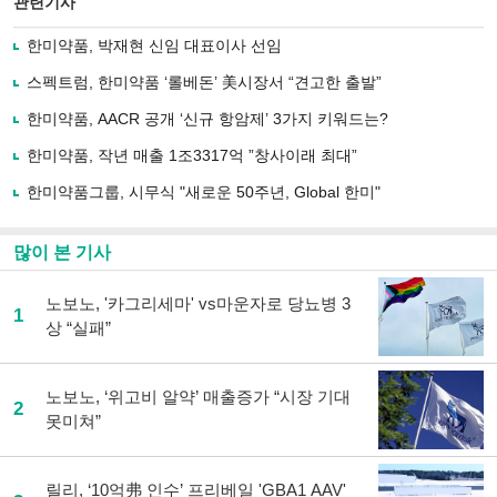
관련기사
으
하기
로
한미약품, 박재현 신임 대표이사 선임
기
사
스펙트럼, 한미약품 ‘롤베돈’ 美시장서 “견고한 출발”
공
유
한미약품, AACR 공개 ‘신규 항암제’ 3가지 키워드는?
하
한미약품, 작년 매출 1조3317억 ”창사이래 최대”
기
한미약품그룹, 시무식 "새로운 50주년, Global 한미"
많이 본 기사
노보노, '카그리세마' vs마운자로 당뇨병 3
1
상 “실패”
노보노, ‘위고비 알약’ 매출증가 “시장 기대
2
못미쳐”
릴리, ‘10억弗 인수’ 프리베일 'GBA1 AAV'