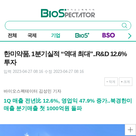
본문 바로가기
주요 메뉴
바이오스펙테이터
통
검색
합
검
전체
국제
기업
색
기사본문
한미약품, 1분기실적 “역대 최대”..R&D 12.6%
투자
입력 2023-04-27 08:16
수정 2023-04-27 08:16
작게
크게
바이오스펙테이터 김성민 기자
1Q 매출 전년比 12.6%, 영업익 47.9% 증가..북경한미
매출 분기매출 첫 1000억원 돌파