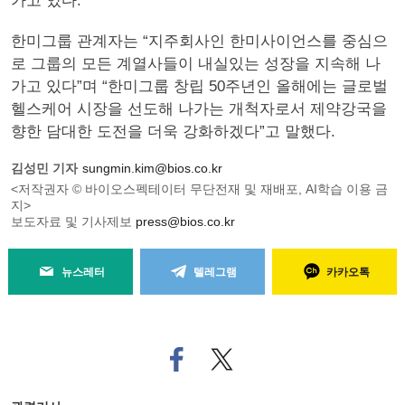
가고 있다.
한미그룹 관계자는 “지주회사인 한미사이언스를 중심으
로 그룹의 모든 계열사들이 내실있는 성장을 지속해 나
가고 있다”며 “한미그룹 창립 50주년인 올해에는 글로벌
헬스케어 시장을 선도해 나가는 개척자로서 제약강국을
향한 담대한 도전을 더욱 강화하겠다”고 말했다.
김성민 기자
sungmin.kim@bios.co.kr
<저작권자 © 바이오스펙테이터 무단전재 및 재배포, AI학습 이용 금
지>
보도자료 및 기사제보
press@bios.co.kr
뉴스레터
텔레그램
카카오톡
페
트위
이
터로
스
기사
북
공유