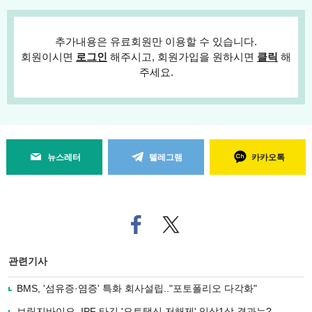
추가내용은 유료회원만 이용할 수 있습니다.
회원이시면
로그인
해주시고, 회원가입을 원하시면
클릭
해
주세요.
뉴스레터
텔레그램
카카오톡
페
트위
이
터로
스
기사
북
공유
관련기사
으
하기
로
BMS, '섬유증·염증' 특화 회사설립.."포토폴리오 다각화"
기
사
브릿지바이오, IPF 타깃 '오토택신 저해제' 임상1상 결과는?