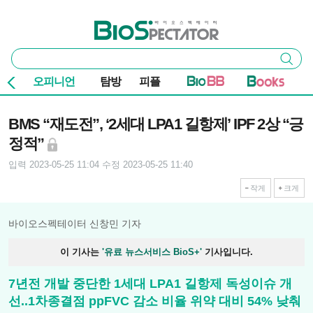
본문 바로가기
주요 메뉴
바이오스펙테이터
통
검색
합
검
오피니언
탐방
피플
색
기사본문
BMS “재도전”, ‘2세대 LPA1 길항제’ IPF 2상 “긍
정적”
입력 2023-05-25 11:04
수정 2023-05-25 11:40
작게
크게
바이오스펙테이터 신창민 기자
이 기사는
'유료 뉴스서비스 BioS+'
기사입니다.
7년전 개발 중단한 1세대 LPA1 길항제 독성이슈 개
선..1차종결점 ppFVC 감소 비율 위약 대비 54% 낮춰