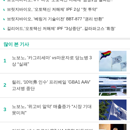
공
유
브릿지바이오, ‘오토택신 저해제’ IPF 2상 “첫 투약”
하
브릿지바이오, '베링거 기술이전' BBT-877 "권리 반환"
기
길리어드,'오토택신 저해제' IPF "3상중단"..갈라파고스 '휘청'
많이 본 기사
노보노, '카그리세마' vs마운자로 당뇨병 3
1
상 “실패”
릴리, ‘10억弗 인수’ 프리베일 'GBA1 AAV'
2
고셔병 중단
노보노, ‘위고비 알약’ 매출증가 “시장 기대
3
못미쳐”