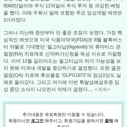
5000만달러와 주식 11억달러 주식 투자 등 과감한 베팅
을 했다. 이때 두회사 딜에 포함된 주요 임상개발 에셋은
3가지였다.
그러나 지난해 중반부터 안 좋은 조짐이 보였다. 가장 핵
심적인 에셋으로 미국 식품의약국(FDA)은 8월 블록버스
터 약물로 기대했던 ‘필고티닙(filgotinib)’의 류마티스 관
절염(RA) 치료제로 신약허가신청을 독성 이슈로 거절했
다. 이어 12월 길리어드는 필고티닙의 허가 가능성을 보
지 못해 미국내 개발을 중단하기로 결정했다. 또한 골관
절염(OA) 치료제 후보물질 ‘GLPG1972’의 임상2상도 실
패로 돌아갔다. 그리고 여기에 이번 특발성폐섬유증 임
상 중단 소식이 나오면서 악재가 겹쳤다....
<계속>
추가내용은 유료회원만 이용할 수 있습니다.
회원이시면
로그인
해주시고, 회원가입을 원하시면
클릭
해
주세요.