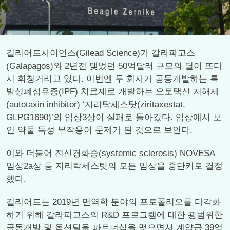
길리어드사이언스(Gilead Science)가 갈라파고스
(Galapagos)와 2년전 맺었던 50억달러 규모의 딜이 또다
시 휘청거리고 있다. 이번엔 두 회사가 공동개발하는 특
발성폐섬유증(IPF) 치료제로 개발하는 오토택신 저해제
(autotaxin inhibitor) ‘지리탁세스탓(ziritaxestat,
GLPG1690)’의 임상3상이 실패로 돌아갔다. 임상에서 보
인 약물 독성 부작용이 문제가 된 것으로 보인다.
이와 더불어 전신경화증(systemic sclerosis) NOVESA
임상2a상 등 지리탁세스탓의 모든 임상을 중단키로 결정
했다.
길리어드는 2019년 면역학 분야의 포토폴리오를 다각화
하기 위해 갈라파고스의 R&D 프로그램에 대한 광범위한
공동개발 및 옵션딜을 파트너십을 맺으면서 계약금 39억