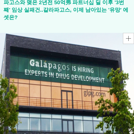
파고스와 맺은 2년전 50억弗 파트너십 딜 이후 '3번
째' 임상 실패건..갈라파고스, 이제 남아있는 '유망' 에
셋은?