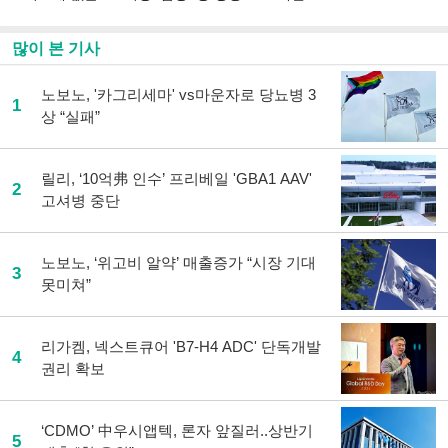
많이 본 기사
노보노, '카그리세마' vs마운자로 당뇨병 3
1
상 “실패”
릴리, ‘10억弗 인수’ 프리베일 'GBA1 AAV'
2
고셔병 중단
노보노, ‘위고비 알약’ 매출증가 “시장 기대
3
못미쳐”
리가켐, 넥스트큐어 'B7-H4 ADC' 단독개발
4
권리 확보
‘CDMO’ 中우시앱텍, 론자 앞질러..상반기
5