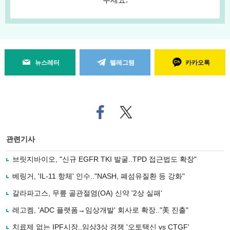
뉴스레터
텔레그램
카카오톡
페
트위
이
터로
스
기사
북
공유
관련기사
으
하기
로
브릿지바이오, "신규 EGFR TKI 발굴..TPD 접근법도 확장"
기
사
베링거, 'IL-11 항체' 인수.."NASH, 폐섬유질환 등 강화"
공
유
갈라파고스, 무릎 골관절염(OA) 신약 '2상 실패'
하
레고켐, 'ADC 플랫폼→임상개발' 회사로 확장.."美 진출"
기
치료제 없는 IPF시장..임상3상 경쟁 '오토택신 vs CTGF'