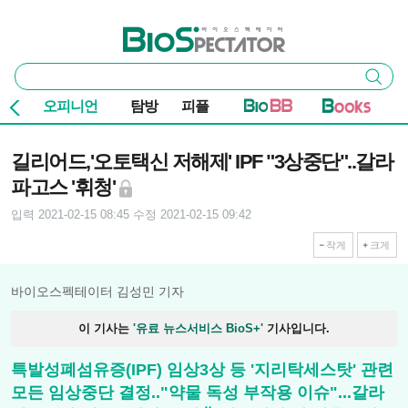
본문 바로가기
주요 메뉴
바이오스펙테이터
통
검색
합
검
오피니언
탐방
피플
색
기사본문
길리어드,'오토택신 저해제' IPF "3상중단"..갈라
파고스 '휘청'
입력 2021-02-15 08:45
수정 2021-02-15 09:42
작게
크게
바이오스펙테이터 김성민 기자
이 기사는
'유료 뉴스서비스 BioS+'
기사입니다.
특발성폐섬유증(IPF) 임상3상 등 '지리탁세스탓' 관련
모든 임상중단 결정.."약물 독성 부작용 이슈"...갈라