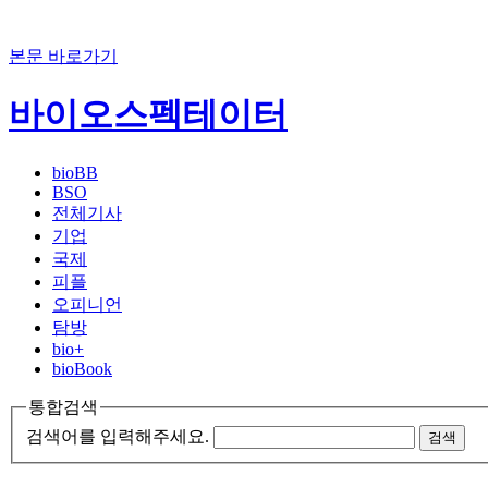
본문 바로가기
바이오스펙테이터
bioBB
BSO
전체기사
기업
국제
피플
오피니언
탐방
bio+
bioBook
통합검색
검색어를 입력해주세요.
검색