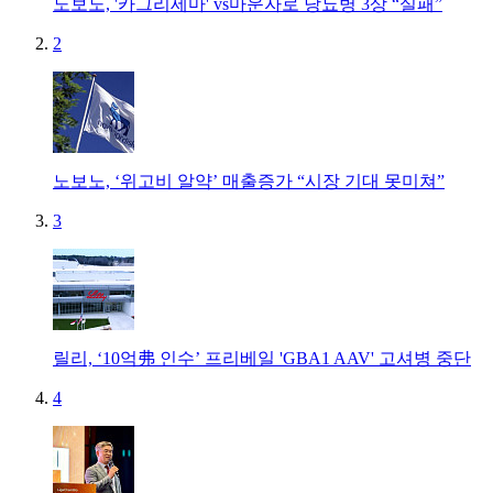
노보노, '카그리세마' vs마운자로 당뇨병 3상 “실패”
2
노보노, ‘위고비 알약’ 매출증가 “시장 기대 못미쳐”
3
릴리, ‘10억弗 인수’ 프리베일 'GBA1 AAV' 고셔병 중단
4