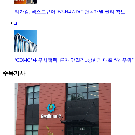
리가켐, 넥스트큐어 'B7-H4 ADC' 단독개발 권리 확보
5
‘CDMO’ 中우시앱텍, 론자 앞질러..상반기 매출 “첫 우위”
주목기사