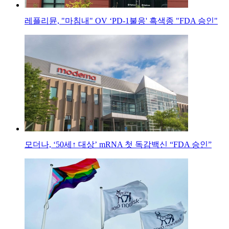
레플리뮨, "마침내" OV ‘PD-1불응' 흑색종 "FDA 승인"
모더나, ‘50세↑ 대상’ mRNA 첫 독감백신 “FDA 승인”