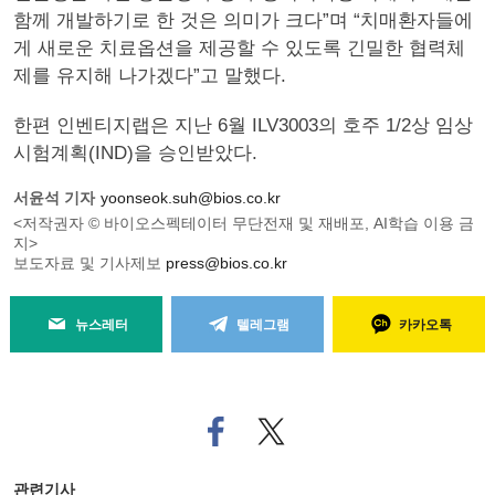
함께 개발하기로 한 것은 의미가 크다”며 “치매환자들에
게 새로운 치료옵션을 제공할 수 있도록 긴밀한 협력체
제를 유지해 나가겠다”고 말했다.
한편 인벤티지랩은 지난 6월 ILV3003의 호주 1/2상 임상
시험계획(IND)을 승인받았다.
서윤석 기자
yoonseok.suh@bios.co.kr
<저작권자 © 바이오스펙테이터 무단전재 및 재배포, AI학습 이용 금
지>
보도자료 및 기사제보
press@bios.co.kr
뉴스레터
텔레그램
카카오톡
페
트위
이
터로
스
기사
북
공유
관련기사