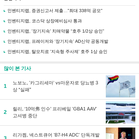
으
하기
로
인벤티지랩, 증권신고서 제출…"최대 338억 공모"
기
사
인벤티지랩, 코스닥 상장예비심사 통과
공
유
인벤티지랩, '장기지속' 치매약물 “호주 1/2상 승인”
하
인벤티지랩, 프레이저와 ‘장기지속’ AD신약 공동개발
기
인벤티지랩, 탈모치료 '지속형 주사제’ 호주 1상 승인
많이 본 기사
노보노, '카그리세마' vs마운자로 당뇨병 3
1
상 “실패”
릴리, ‘10억弗 인수’ 프리베일 'GBA1 AAV'
2
고셔병 중단
리가켐, 넥스트큐어 'B7-H4 ADC' 단독개발
3