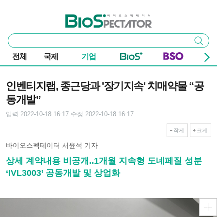
본문 바로가기
주요 메뉴
바이오스펙테이터
통
검색
합
검
전체
국제
기업
색
기사본문
인벤티지랩, 종근당과 '장기지속' 치매약물 “공
동개발”
입력 2022-10-18 16:17
수정 2022-10-18 16:17
작게
크게
바이오스펙테이터 서윤석 기자
상세 계약내용 비공개..1개월 지속형 도네페질 성분
‘IVL3003’ 공동개발 및 상업화