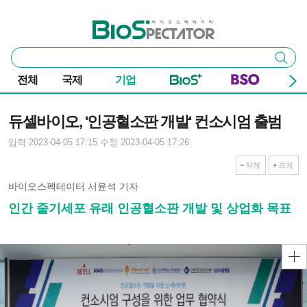
본문 바로가기
주요 메뉴
바이오스펙테이터
통
검색
합
검
전체
국제
기업
색
기사본문
듀셀바이오, '인공혈소판 개발' 컨소시엄 출범
입력 2023-04-05 17:15
수정 2023-04-05 17:26
작게
크게
바이오스펙테이터 서윤석 기자
인간 줄기세포 유래 인공혈소판 개발 및 상업화 목표