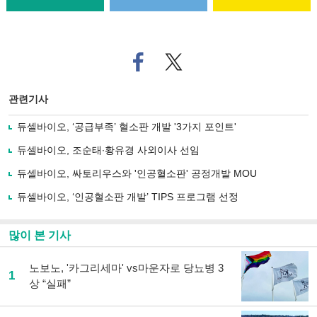
페
트위
이
터로
스
기사
북
공유
관련기사
으
하기
로
듀셀바이오, ‘공급부족’ 혈소판 개발 '3가지 포인트'
기
사
듀셀바이오, 조순태∙황유경 사외이사 선임
공
유
듀셀바이오, 싸토리우스와 '인공혈소판' 공정개발 MOU
하
듀셀바이오, ‘인공혈소판 개발’ TIPS 프로그램 선정
기
많이 본 기사
노보노, '카그리세마' vs마운자로 당뇨병 3
1
상 “실패”