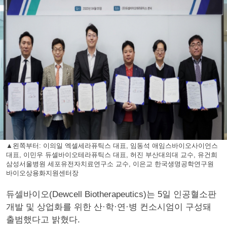
▲왼쪽부터: 이의일 엑셀세라퓨틱스 대표, 임동석 애임스바이오사이언스
대표, 이민우 듀셀바이오테라퓨틱스 대표, 허진 부산대의대 교수, 유건희
삼성서울병원 세포유전자치료연구소 교수, 이은교 한국생명공학연구원
바이오상용화지원센터장
듀셀바이오(Dewcell Biotherapeutics)는 5일 인공혈소판
개발 및 상업화를 위한 산·학·연·병 컨소시엄이 구성돼
출범했다고 밝혔다.