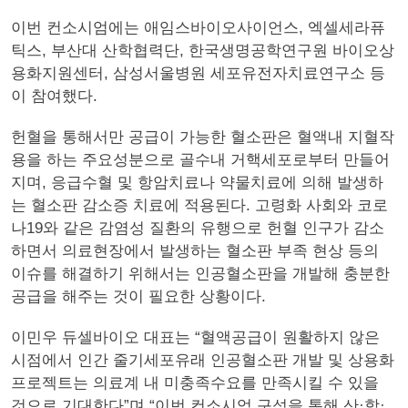
이번 컨소시엄에는 애임스바이오사이언스, 엑셀세라퓨
틱스, 부산대 산학협력단, 한국생명공학연구원 바이오상
용화지원센터, 삼성서울병원 세포유전자치료연구소 등
이 참여했다.
헌혈을 통해서만 공급이 가능한 혈소판은 혈액내 지혈작
용을 하는 주요성분으로 골수내 거핵세포로부터 만들어
지며, 응급수혈 및 항암치료나 약물치료에 의해 발생하
는 혈소판 감소증 치료에 적용된다. 고령화 사회와 코로
나19와 같은 감염성 질환의 유행으로 헌혈 인구가 감소
하면서 의료현장에서 발생하는 혈소판 부족 현상 등의
이슈를 해결하기 위해서는 인공혈소판을 개발해 충분한
공급을 해주는 것이 필요한 상황이다.
이민우 듀셀바이오 대표는 “혈액공급이 원활하지 않은
시점에서 인간 줄기세포유래 인공혈소판 개발 및 상용화
프로젝트는 의료계 내 미충족수요를 만족시킬 수 있을
것으로 기대한다”며 “이번 컨소시엄 구성을 통해 산·학·