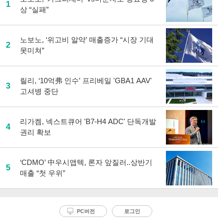
1
상 “실패”
노보노, ‘위고비 알약’ 매출증가 “시장 기대
2
못미쳐”
릴리, ‘10억弗 인수’ 프리베일 'GBA1 AAV'
3
고셔병 중단
리가켐, 넥스트큐어 'B7-H4 ADC' 단독개발
4
권리 확보
‘CDMO’ 中우시앱텍, 론자 앞질러..상반기
5
매출 “첫 우위”
PC버전
로그인