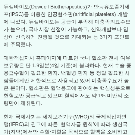
듀셀바이오(Dewcell Biotherapeutics)가 만능유도줄기세
포(iPSC)를 이용한 인공혈소판(aritificial platelets) 개발
에 나섰다. 듀셀바이오는 공급이 부족해 미충족의료수요
가 높으며, 국내시장 선점이 가능하고, 신약개발보다 임
상이 신속하게 진행될 것으로 기대되는 등 3가지 포인트
에 주목했다.
대한적십자사 홈페이지에 따르면 국내 혈소판 전체 여유
보유량은 단 1.9일분(4일 기준)에 불과하다. 현재 수술 중
응급수혈이 필요한 환자, 백혈병 환자 등 정말 필요한 사
람들에게만 제한적으로 사용되고 있어 미충족수요가 높
은 분야다. 혈소판은 혈액응고에 관여하는 핵심성분으로
헌혈로만 공급되고 있으며 혈액에서도 약 1% 미만의 소
량만이 채취된다.
현재 국제사회는 세계보건기구(WHO)와 국제적십자연
맹(IFRC)의 권고에 따른 ‘혈액자급 원칙’에 따라 생산국
가(지역)에서만 수혈∙지혈을 목적으로 혈액을 소비하고