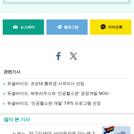
뉴스레터
텔레그램
카카오톡
페
트위
이
터로
스
기사
북
공유
관련기사
으
하기
로
듀셀바이오, 조순태∙황유경 사외이사 선임
기
사
듀셀바이오, 싸토리우스와 '인공혈소판' 공정개발 MOU
공
유
듀셀바이오, ‘인공혈소판 개발’ TIPS 프로그램 선정
하
기
많이 본 기사
노보노, '카그리세마' vs마운자로 당뇨병 3