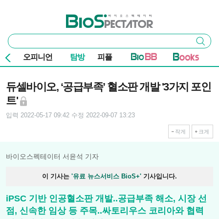
본문 바로가기
주요 메뉴
바이오스펙테이터
통
검색
합
검
오피니언
탐방
피플
색
기사본문
듀셀바이오, ‘공급부족’ 혈소판 개발 '3가지 포인
트'
입력 2022-05-17 09:42
수정 2022-09-07 13:23
작게
크게
바이오스펙테이터 서윤석 기자
이 기사는
'유료 뉴스서비스 BioS+'
기사입니다.
iPSC 기반 인공혈소판 개발..공급부족 해소, 시장 선
점, 신속한 임상 등 주목..싸토리우스 코리아와 협력