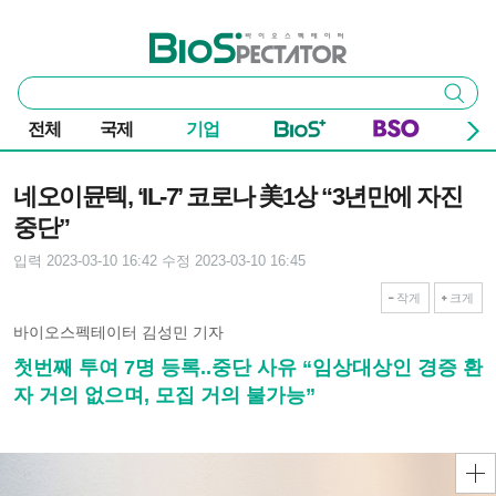
본문 바로가기
주요 메뉴
바이오스펙테이터
통
검색
합
검
전체
국제
기업
색
기사본문
네오이뮨텍, ‘IL-7’ 코로나 美1상 “3년만에 자진
중단”
입력 2023-03-10 16:42
수정 2023-03-10 16:45
작게
크게
바이오스펙테이터 김성민 기자
첫번째 투여 7명 등록..중단 사유 “임상대상인 경증 환
자 거의 없으며, 모집 거의 불가능”