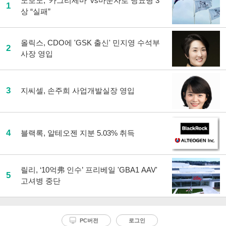
노보노, '카그리세마' vs마운자로 당뇨병 3
1
상 “실패”
올릭스, CDO에 'GSK 출신' 민지영 수석부
2
사장 영입
3
지씨셀, 손주희 사업개발실장 영입
4
블랙록, 알테오젠 지분 5.03% 취득
릴리, ‘10억弗 인수’ 프리베일 'GBA1 AAV'
5
고셔병 중단
PC버전
로그인