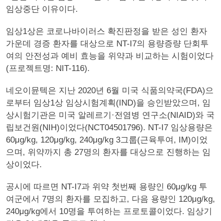
임상중단 이유이다.
임상1상은 코로나바이러스 확진판정을 받은 성인 환자
가운데 경증 환자를 대상으로 NT-I7의 용량증량 단회투
여의 안전성과 예비 효능을 위약과 비교하는 시험이었다
(프로젝트명: NIT-116).
네오이뮨텍은 지난 2020년 6월 미국 식품의약국(FDA)으
로부터 임상1상 임상시험계획(IND)을 승인받았으며, 임
상시험기관은 미국 알레르기·전염병 연구소(NIAID)와 국
립보건원(NIH)이었다(NCT04501796). NT-I7 임상용량은
60μg/kg, 120μg/kg, 240μg/kg 3그룹(근육투여, IM)이었
으며, 위약까지 총 27명의 환자를 대상으로 진행하는 임
상이었다.
공시에 따르면 NT-I7과 위약 첫번째 용량인 60μg/kg 투
여군에서 7명의 환자를 모집하고, 다음 용량인 120μg/kg,
240μg/kg에서 10명을 투여하는 프로토콜이었다. 임상기