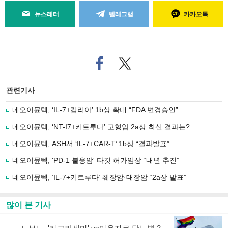
뉴스레터
텔레그램
카카오톡
페
트위
이
터로
스
기사
북
공유
관련기사
으
하기
로
네오이뮨텍, ‘IL-7+킴리아’ 1b상 확대 “FDA 변경승인”
기
사
네오이뮨텍, ‘NT-I7+키트루다’ 고형암 2a상 최신 결과는?
공
유
네오이뮨텍, ASH서 ‘IL-7+CAR-T’ 1b상 “결과발표”
하
네오이뮨텍, 'PD-1 불응암' 타깃 허가임상 “내년 추진”
기
네오이뮨텍, ‘IL-7+키트루다’ 췌장암·대장암 “2a상 발표”
많이 본 기사