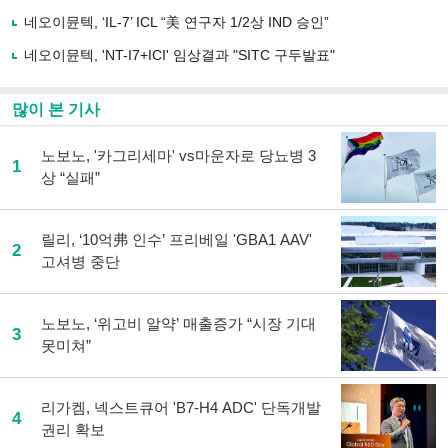
하
네오이뮨텍, ‘IL-7’ ICL “美 연구자 1/2상 IND 승인”
기
네오이뮨텍, 'NT-I7+ICI' 임상결과 "SITC 구두발표"
많이 본 기사
노보노, '카그리세마' vs마운자로 당뇨병 3
1
상 “실패”
릴리, ‘10억弗 인수’ 프리베일 'GBA1 AAV'
2
고셔병 중단
노보노, ‘위고비 알약’ 매출증가 “시장 기대
3
못미쳐”
리가켐, 넥스트큐어 'B7-H4 ADC' 단독개발
4
권리 확보