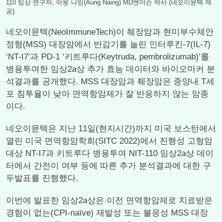
110 임상 연구자, 아웅 나잉(Aung Naing) MD앤더슨 박사 (네오이뮨텍 제
공)
네오이뮨텍(NeoImmuneTech)이 췌장암과 현미부수체안
정형(MSS) 대장암에서 반감기를 늘린 인터루킨-7(IL-7)
‘NT-I7’과 PD-1 ‘키트루다(Keytruda, pembrolizumab)’를
병용투여한 임상2a상 추가 효능 데이터와 바이오마커 분
석결과를 공개했다. MSS 대장암과 췌장암은 종양내 T세
포 침투율이 낮아 면역항암제가 잘 반응하지 않는 암종
이다.
네오이뮨텍은 지난 11일(현지시간)까지 미국 보스턴에서
열린 미국 면역항암학회(SITC 2022)에서 진행성 고형암
대상 NT-I7과 키트루다 병용투여 NIT-110 임상2a상 데이
터에서 간전이 여부 등에 따른 추가 분석결과에 대한 구
두발표를 진행했다.
이번에 발표한 임상2a상은 이전 면역항암제로 치료받은
경험이 없는(CPI-naïve) 재발성 또는 불응성 MSS 대장