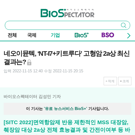
본문 바로가기
주요 메뉴
바이오스펙테이터
통
검색
합
검
전체
국제
기업
색
기사본문
네오이뮨텍, ‘NT-I7+키트루다’ 고형암 2a상 최신
결과는?
입력 2022-11-15 12:40
수정 2022-11-15 20:15
작게
크게
바이오스펙테이터 김성민 기자
이 기사는
'유료 뉴스서비스 BioS+'
기사입니다.
[SITC 2022]면역항암제 반응 제한적인 MSS 대장암,
췌장암 대상 2a상 전체 효능결과 및 간전이여부 등 바