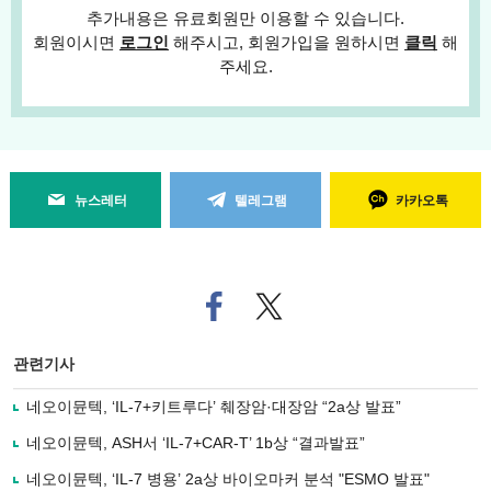
추가내용은 유료회원만 이용할 수 있습니다.
회원이시면
로그인
해주시고, 회원가입을 원하시면
클릭
해
주세요.
뉴스레터
텔레그램
카카오톡
페
트위
이
터로
스
기사
북
공유
관련기사
으
하기
로
네오이뮨텍, ‘IL-7+키트루다’ 췌장암·대장암 “2a상 발표”
기
사
네오이뮨텍, ASH서 ‘IL-7+CAR-T’ 1b상 “결과발표”
공
유
네오이뮨텍, ‘IL-7 병용’ 2a상 바이오마커 분석 "ESMO 발표"