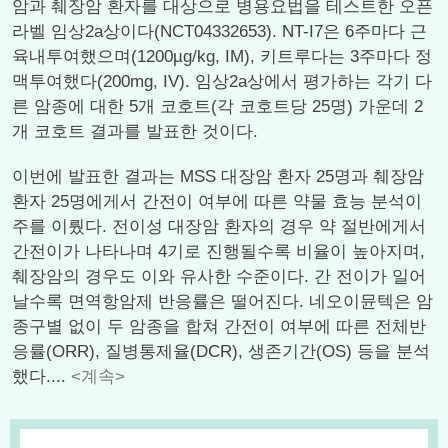
암과 췌장암 환자를 대상으로 병용요법을 테스트한 오픈
라벨 임상2a상이다(NCT04332653). NT-I7은 6주마다 근
육내투여했으며(1200µg/kg, IM), 키트루다는 3주마다 정
맥투여했다(200mg, IV). 임상2a상에서 평가하는 각기 다
른 암종에 대한 5개 코호트(각 코호트당 25명) 가운데 2
개 코호트 결과를 발표한 것이다.
이번에 발표한 결과는 MSS 대장암 환자 25명과 췌장암
환자 25명에게서 간전이 여부에 따른 약물 효능 분석이
주를 이뤘다. 전이성 대장암 환자의 경우 약 절반에게서
간전이가 나타나며 4기로 진행될수록 비율이 높아지며,
췌장암의 경우도 이와 유사한 수준이다. 간 전이가 일어
날수록 면역항암제 반응률은 떨어진다. 네오이뮨텍은 암
종구별 없이 두 암종을 합쳐 간전이 여부에 따른 전체반
응률(ORR), 질병통제율(DCR), 생존기간(OS) 등을 분석
했다....
<계속>