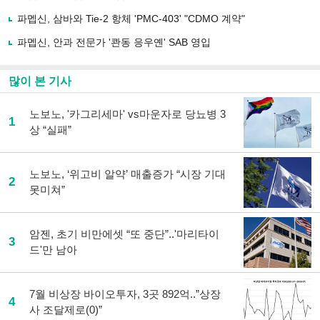
하
파멥신, 삼바와 Tie-2 항체 'PMC-403' "CDMO 계약"
기
파멥신, 안과 전문가 '콴동 응우옌' SAB 영입
많이 본 기사
노보노, '카그리세마' vs마운자로 당뇨병 3
1
상 “실패”
노보노, ‘위고비 알약’ 매출증가 “시장 기대
2
못미쳐”
암젠, 초기 비만에셋 “또 중단”..'마리타이
3
드'만 남아
7월 비상장 바이오투자, 3곳 892억..”상장
4
사 조달제로(0)”