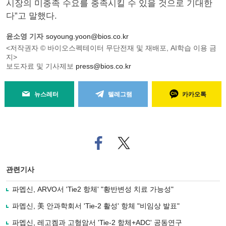
시장의 미충족 수요를 충족시킬 수 있을 것으로 기대한
다”고 말했다.
윤소영 기자
soyoung.yoon@bios.co.kr
<저작권자 © 바이오스펙테이터 무단전재 및 재배포, AI학습 이용 금
지>
보도자료 및 기사제보
press@bios.co.kr
뉴스레터
텔레그램
카카오톡
페
트위
이
터로
스
기사
북
공유
관련기사
으
하기
로
파멥신, ARVO서 'Tie2 항체' "황반변성 치료 가능성"
기
사
파멥신, 美 안과학회서 'Tie-2 활성' 항체 "비임상 발표"
공
유
파멥신, 레고켐과 고형암서 'Tie-2 항체+ADC' 공동연구