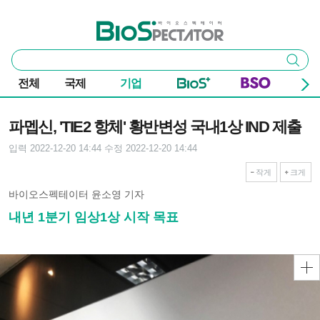
본문 바로가기
주요 메뉴
바이오스펙테이터
통
검색
합
검
전체
국제
기업
색
기사본문
파멥신, 'TIE2 항체' 황반변성 국내1상 IND 제출
입력 2022-12-20 14:44
수정 2022-12-20 14:44
작게
크게
바이오스펙테이터 윤소영 기자
내년 1분기 임상1상 시작 목표