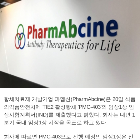
항체치료제 개발기업 파멥신(PharmAbcine)은 20일 식품
의약품안전처에 TIE2 활성항체 'PMC-403'의 임상1상 임
상시험계획서(IND)를 제출했다고 밝혔다. 회사는 내년 1
분기 국내 임상1상 시작을 목표로 하고 있다.
회사에 따르면 PMC-403으로 진행 예정인 임상1상은 신