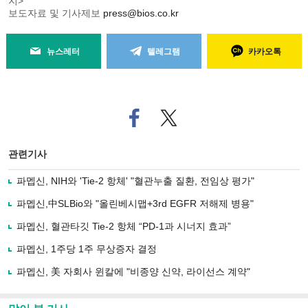
지>
보도자료 및 기사제보
press@bios.co.kr
뉴스레터
텔레그램
카카오톡
페
트위
이
터로
스
기사
북
공유
관련기사
으
하기
로
파멥신, NIH와 'Tie-2 항체' "혈관누출 질환, 전임상 평가"
기
사
파멥신,中SLBio와 "올린베시맵+3rd EGFR 저해제 병용"
공
유
파멥신, 혈관타깃 Tie-2 항체 “PD-1과 시너지 효과”
하
파멥신, 1주당 1주 무상증자 결정
기
파멥신, 美 자회사 윈칼에 "비종양 신약, 라이선스 계약"