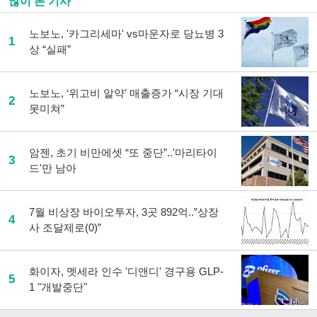
많이 본 기사
노보노, '카그리세마' vs마운자로 당뇨병 3
1
상 “실패”
노보노, ‘위고비 알약’ 매출증가 “시장 기대
2
못미쳐”
암젠, 초기 비만에셋 “또 중단”..'마리타이
3
드'만 남아
7월 비상장 바이오투자, 3곳 892억..”상장
4
사 조달제로(0)”
화이자, 멧세라 인수 '디앤디' 경구용 GLP-
5
1 "개발중단"