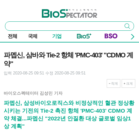
본문 바로가기
주요 메뉴
바이오스펙테이터
통
검색
합
검
전체
국제
기업
색
기사본문
파멥신, 삼바와 Tie-2 항체 'PMC-403' "CDMO 계
약"
입력 2020-08-25 09:51
수정 2020-08-25 09:51
작게
크게
바이오스펙테이터 김성민 기자
파멥신, 삼성바이오로직스와 비정상적인 혈관 정상황
시키는 기전의 Tie-2 촉진 항체 'PMC-403' CDMO 계
약 체결...파멥신 "2022년 안질환 대상 글로벌 임상1
상 계획"