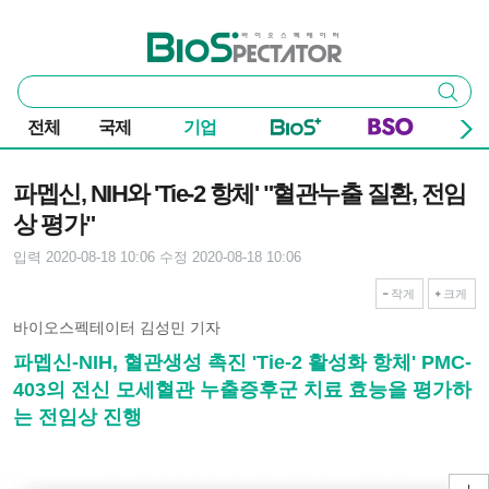
본문 바로가기
주요 메뉴
바이오스펙테이터
통
검색
합
검
전체
국제
기업
색
기사본문
파멥신, NIH와 'Tie-2 항체' "혈관누출 질환, 전임
상 평가"
입력 2020-08-18 10:06
수정 2020-08-18 10:06
작게
크게
바이오스펙테이터 김성민 기자
파멥신-NIH, 혈관생성 촉진 'Tie-2 활성화 항체' PMC-
403의 전신 모세혈관 누출증후군 치료 효능을 평가하
는 전임상 진행