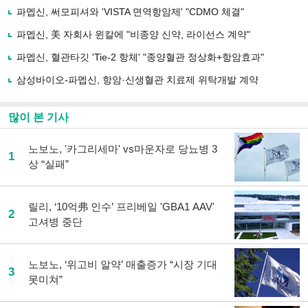
사
파멥신, 써모피셔와 'VISTA 면역항암제' "CDMO 체결"
공
유
파멥신, 美 자회사 윈칼에 "비종양 신약, 라이선스 계약"
하
파멥신, 혈관타깃 'Tie-2 항체' "종양혈관 정상화+항암효과"
기
삼성바이오-파멥신, 항암·신생혈관 치료제 위탁개발 계약
많이 본 기사
노보노, '카그리세마' vs마운자로 당뇨병 3
1
상 “실패”
릴리, ‘10억弗 인수’ 프리베일 'GBA1 AAV'
2
고셔병 중단
노보노, ‘위고비 알약’ 매출증가 “시장 기대
3
못미쳐”