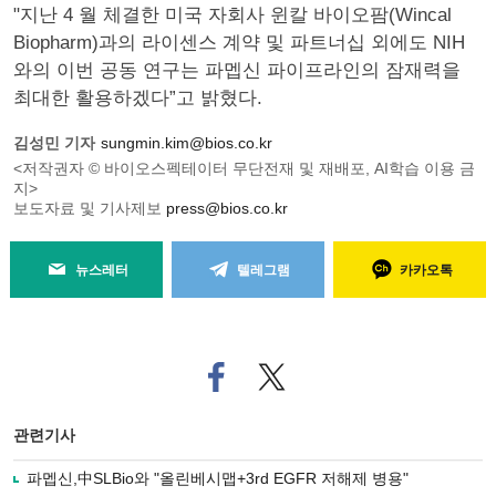
"지난 4 월 체결한 미국 자회사 윈칼 바이오팜(Wincal
Biopharm)과의 라이센스 계약 및 파트너십 외에도 NIH
와의 이번 공동 연구는 파멥신 파이프라인의 잠재력을
최대한 활용하겠다”고 밝혔다.
김성민 기자
sungmin.kim@bios.co.kr
<저작권자 © 바이오스펙테이터 무단전재 및 재배포, AI학습 이용 금
지>
보도자료 및 기사제보
press@bios.co.kr
뉴스레터
텔레그램
카카오톡
페
트위
이
터로
스
기사
북
공유
관련기사
으
하기
로
파멥신,中SLBio와 "올린베시맵+3rd EGFR 저해제 병용"
기