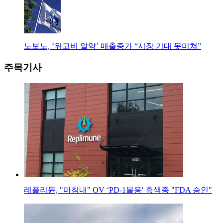
노보노, ‘위고비 알약’ 매출증가 “시장 기대 못미쳐”
주목기사
레플리뮨, "마침내" OV ‘PD-1불응' 흑색종 "FDA 승인"