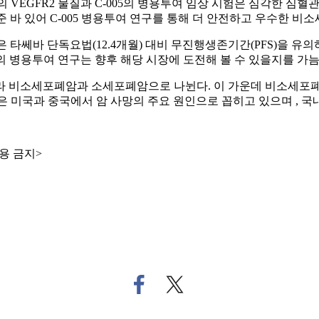
VEGFR2 물질과 C-005의 병용투여 임상 시험은 심각한 심
여준 바 있어 C-005 병용투여 연구를 통해 더 안전하고 우수한 
)은 타쎄바 단독요법(12.4개월) 대비 무진행생존기간(PFS)을
05의 병용투여 연구는 향후 해당 시장에 도전해 볼 수 있을지를 가늠
라 비소세포폐암과 소세포폐암으로 나뉜다. 이 가운데 비소세포폐암
은 미국과 중국에서 암 사망의 주요 원인으로 꼽히고 있으며 , 국내
용 금지>
페
트
이
위
스
터