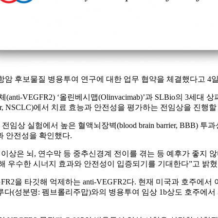
와 항암 후보물질 병용투여 연구에 대한 업무 협약을 체결했다고 4일
R2) ‘올린베시맵(Olinvacimab)’과 SLBio의 3세대 상피성장인자 수용
ng cancer, NSCLC)에서 치료 효능과 안전성을 평가하는 전임상을 진행
, 전임상 실험에서 높은 혈액뇌장벽(blood brain barrier, B
과 안전성을 확인했다.
자 40% 이상은 뇌, 연수막 등 중추신경계 전이를 겪는 등 예후가 좋
여해 우수한 시너지 효과와 안전성이 입증되기를 기대한다”고 밝혔
2을 타깃해 억제하는 anti-VEGFR2다. 현재 미국과 호주에
트루다(성분명: 펨브롤리주맙)와의 병용투여 임상 1b상도 호주에서