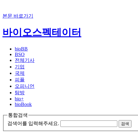
본문 바로가기
바이오스펙테이터
bioBB
BSO
전체기사
기업
국제
피플
오피니언
탐방
bio+
bioBook
통합검색
검색어를 입력해주세요.
검색