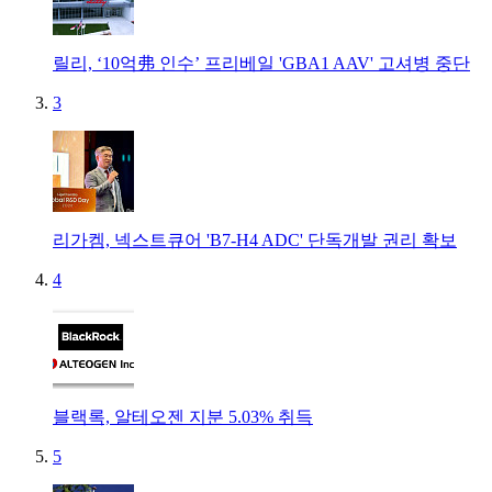
릴리, ‘10억弗 인수’ 프리베일 'GBA1 AAV' 고셔병 중단
3
리가켐, 넥스트큐어 'B7-H4 ADC' 단독개발 권리 확보
4
블랙록, 알테오젠 지분 5.03% 취득
5