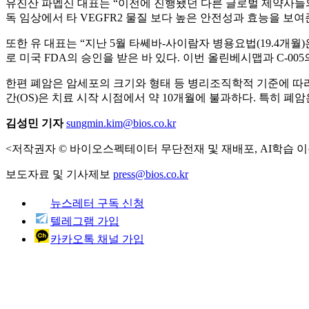
유진산 파멥신 대표는 “이전에 진행됐던 다른 글로벌 제약사들의 
독 임상에서 타 VEGFR2 물질 보다 높은 안전성과 효능을 보
또한 유 대표는 “지난 5월 타쎄바-사이람자 병용요법(19.4개월
로 미국 FDA의 승인을 받은 바 있다. 이번 올린베시맵과 C-0
한편 폐암은 암세포의 크기와 형태 등 병리조직학적 기준에 따
간(OS)은 치료 시작 시점에서 약 10개월에 불과하다. 특히 폐암
김성민 기자
sungmin.kim@bios.co.kr
<저작권자 © 바이오스펙테이터 무단전재 및 재배포, AI학습 이
보도자료 및 기사제보
press@bios.co.kr
뉴스레터 구독 신청
텔레그램 가입
카카오톡 채널 가입