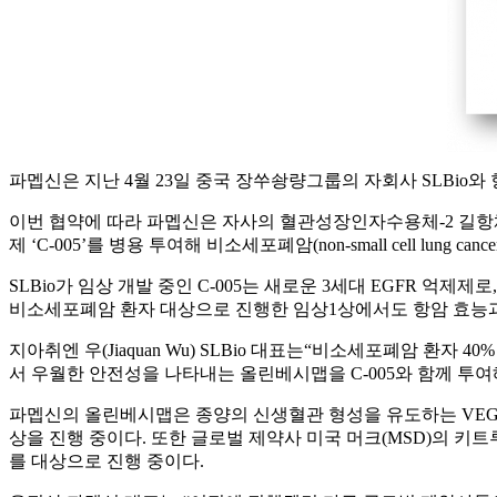
파멥신은 지난 4월 23일 중국 장쑤솽량그룹의 자회사 SLBio
이번 협약에 따라 파멥신은 자사의 혈관성장인자수용체-2 길항체(anti-VEGF
제 ‘C-005’를 병용 투여해 비소세포폐암(non-small cell lu
SLBio가 임상 개발 중인 C-005는 새로운 3세대 EGFR 억제제로
비소세포폐암 환자 대상으로 진행한 임상1상에서도 항암 효능
지아취엔 우(Jiaquan Wu) SLBio 대표는“비소세포폐암 환
서 우월한 안전성을 나타내는 올린베시맵을 C-005와 함께 투
파멥신의 올린베시맵은 종양의 신생혈관 형성을 유도하는 VEGFR
상을 진행 중이다. 또한 글로벌 제약사 미국 머크(MSD)의 키
를 대상으로 진행 중이다.