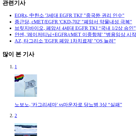
관련기사
EQRx, 中한소 '3세대 EGFR TKI' "중국外 권리 인수"
종근당, cMET/EGFR 'CKD-702' "폐암서 약물내성 극복"
브릿지바이오, 폐암서 4세대 EGFR TKI “국내 1/2상 승인”
얀센, '레이저티닙+EGFR/cMET 이중항체' "병용임상 시작
AZ, 타그리소 'EGFR 폐암 1차치료제' "OS 늘려”
많이 본 기사
1
노보노, '카그리세마' vs마운자로 당뇨병 3상 “실패”
2