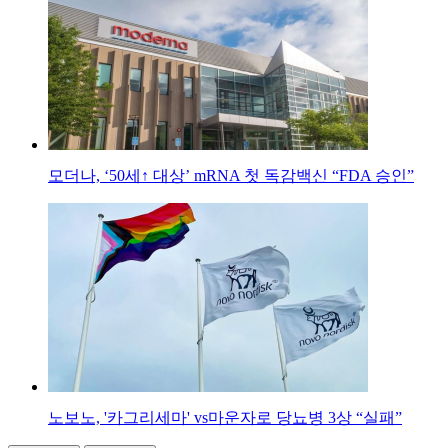
모더나, ‘50세↑ 대상’ mRNA 첫 독감백신 “FDA 승인”
노보노, '카그리세마' vs마운자로 당뇨병 3상 “실패”