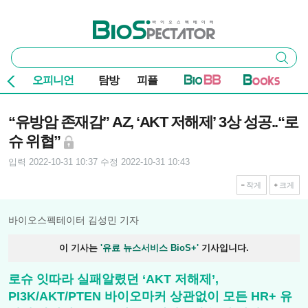
본문 바로가기
주요 메뉴
바이오스펙테이터
통
검색
합
검
오피니언
탐방
피플
색
기사본문
“유방암 존재감” AZ, ‘AKT 저해제’ 3상 성공..“로
슈 위협”
입력 2022-10-31 10:37
수정 2022-10-31 10:43
작게
크게
바이오스펙테이터 김성민 기자
이 기사는
'유료 뉴스서비스 BioS+'
기사입니다.
로슈 잇따라 실패알렸던 ‘AKT 저해제’,
PI3K/AKT/PTEN 바이오마커 상관없이 모든 HR+ 유