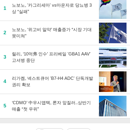
노보노, '카그리세마' vs마운자로 당뇨병 3
1
상 “실패”
노보노, ‘위고비 알약’ 매출증가 “시장 기대
2
못미쳐”
릴리, ‘10억弗 인수’ 프리베일 'GBA1 AAV'
3
고셔병 중단
리가켐, 넥스트큐어 'B7-H4 ADC' 단독개발
4
권리 확보
‘CDMO’ 中우시앱텍, 론자 앞질러..상반기
5
매출 “첫 우위”