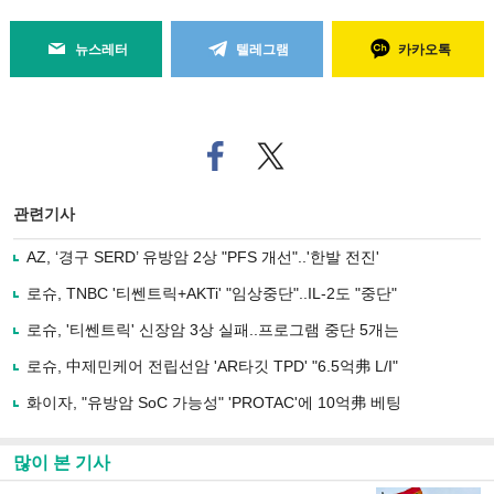
뉴스레터
텔레그램
카카오톡
페
트위
이
터로
스
기사
북
공유
관련기사
으
하기
로
AZ, ‘경구 SERD’ 유방암 2상 "PFS 개선"..'한발 전진'
기
사
로슈, TNBC '티쎈트릭+AKTi' "임상중단"..IL-2도 "중단"
공
유
로슈, '티쎈트릭' 신장암 3상 실패..프로그램 중단 5개는
하
로슈, 中제민케어 전립선암 'AR타깃 TPD' "6.5억弗 L/I"
기
화이자, "유방암 SoC 가능성" 'PROTAC'에 10억弗 베팅
많이 본 기사