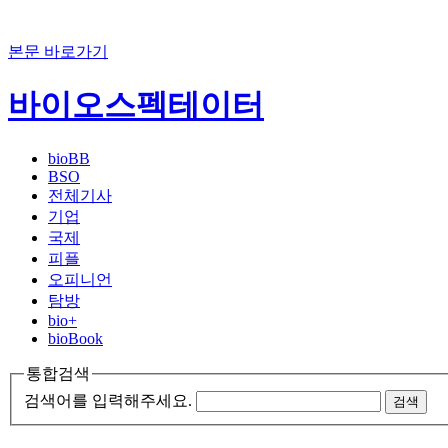
본문 바로가기
바이오스펙테이터
bioBB
BSO
전체기사
기업
국제
피플
오피니언
탐방
bio+
bioBook
통합검색
검색어를 입력해주세요.
검색