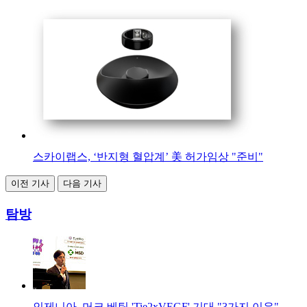
스카이랩스, ‘반지형 혈압계’ 美 허가임상 "준비"
이전 기사
다음 기사
탐방
인제니아, 머크 베팅 'Tie2xVEGF' 기대 "3가지 이유"