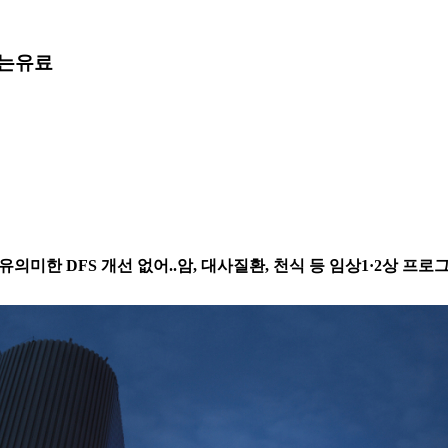
개는
유료
의미한 DFS 개선 없어..암, 대사질환, 천식 등 임상1·2상 프로