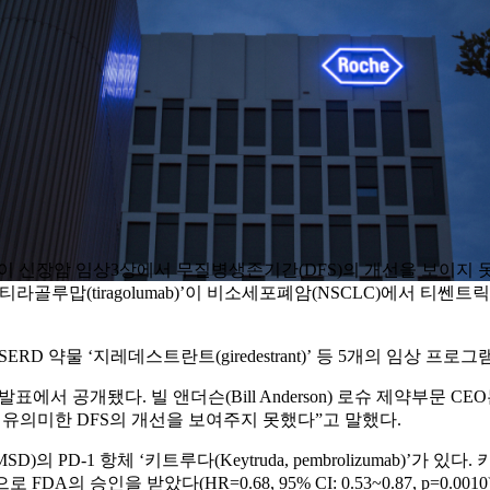
ezolizumab)’이 신장암 임상3상에서 무질병생존기간(DFS)의 개선
티라골루맙(tiragolumab)’이 비소세포폐암(NSCLC)에서 티
 SERD 약물 ‘지레데스트란트(giredestrant)’ 등 5개의 임상 프
발표에서 공개됐다. 빌 앤더슨(Bill Anderson) 로슈 제약부문
유의미한 DFS의 개선을 보여주지 못했다”고 말했다.
PD-1 항체 ‘키트루다(Keytruda, pembrolizumab)’가
인을 받았다(HR=0.68, 95% CI: 0.53~0.87, p=0.0010).