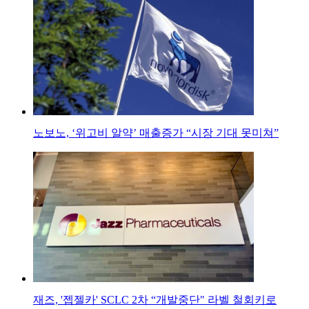
노보노, ‘위고비 알약’ 매출증가 “시장 기대 못미쳐”
재즈, '젭젤카' SCLC 2차 “개발중단" 라벨 철회키로