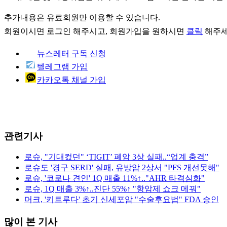
추가내용은 유료회원만 이용할 수 있습니다.
회원이시면
로그인
해주시고, 회원가입을 원하시면
클릭
해주세
뉴스레터 구독 신청
텔레그램 가입
카카오톡 채널 가입
관련기사
로슈, "기대컸던" ‘TIGIT’ 폐암 3상 실패..“업계 충격”
로슈도 '경구 SERD' 실패, 유방암 2상서 "PFS 개선못해"
로슈, '코로나 견인' 1Q 매출 11%↑.."AHR 타격심화"
로슈, 1Q 매출 3%↑..진단 55%↑ "항암제 쇼크 메꿔"
머크, '키트루다' 초기 신세포암 "수술후요법" FDA 승인
많이 본 기사