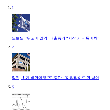
1
노보노, ‘위고비 알약’ 매출증가 “시장 기대 못미쳐”
2
암젠, 초기 비만에셋 “또 중단”..'마리타이드'만 남아
3