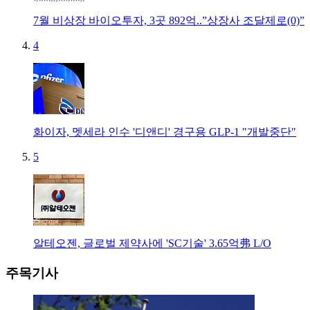
7월 비상장 바이오투자, 3곳 892억..”상장사 조달제로(0)”
4
화이자, 멧세라 인수 '디앤디' 경구용 GLP-1 "개발중단"
5
알테오젠, 글로벌 제약사에 'SC기술' 3.65억弗 L/O
주목기사