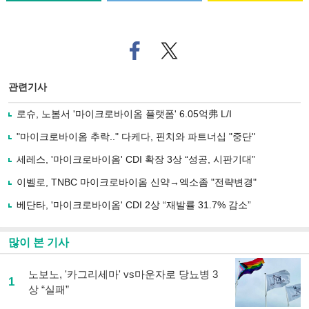
페
트위
이
터로
스
기사
북
공유
관련기사
으
하기
로
로슈, 노봄서 '마이크로바이옴 플랫폼' 6.05억弗 L/I
기
사
"마이크로바이옴 추락.." 다케다, 핀치와 파트너십 "중단"
공
유
세레스, '마이크로바이옴' CDI 확장 3상 “성공, 시판기대”
하
이벨로, TNBC 마이크로바이옴 신약→엑소좀 "전략변경"
기
베단타, '마이크로바이옴' CDI 2상 “재발률 31.7% 감소”
많이 본 기사
노보노, '카그리세마' vs마운자로 당뇨병 3
1
상 “실패”