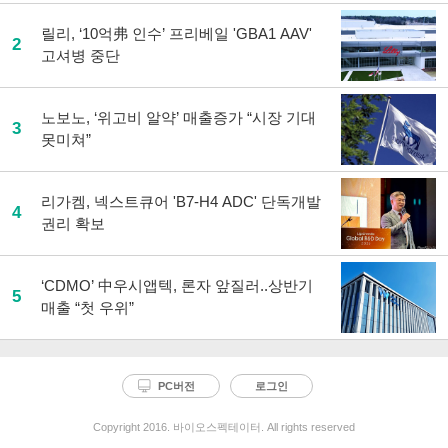
릴리, ‘10억弗 인수’ 프리베일 'GBA1 AAV'
2
고셔병 중단
노보노, ‘위고비 알약’ 매출증가 “시장 기대
3
못미쳐”
리가켐, 넥스트큐어 'B7-H4 ADC' 단독개발
4
권리 확보
‘CDMO’ 中우시앱텍, 론자 앞질러..상반기
5
매출 “첫 우위”
PC버전
로그인
Copyright 2016. 바이오스펙테이터. All rights reserved