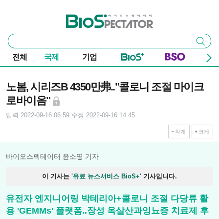
본문 바로가기
주요 메뉴
바이오스펙테이터
통
검색
합
검
전체
국제
기업
색
기사본문
노봄, 시리즈B 4350만弗.."콜로니 조절 마이크
로바이옴"
입력 2022-09-16 06:59
수정 2022-09-16 14:45
작게
크게
바이오스펙테이터 윤소영 기자
이 기사는
'유료 뉴스서비스 BioS+'
기사입니다.
유전자 엔지니어링 박테리아+콜로니 조절 다당류 활
용 'GEMMs' 플랫폼..장성 옥살산과잉뇨증 치료제 후