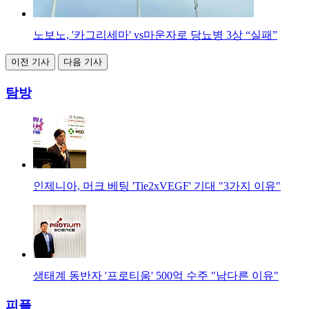
노보노, '카그리세마' vs마운자로 당뇨병 3상 “실패”
이전 기사
다음 기사
탐방
인제니아, 머크 베팅 'Tie2xVEGF' 기대 "3가지 이유"
생태계 동반자 '프로티움' 500억 수주 "남다른 이유"
피플