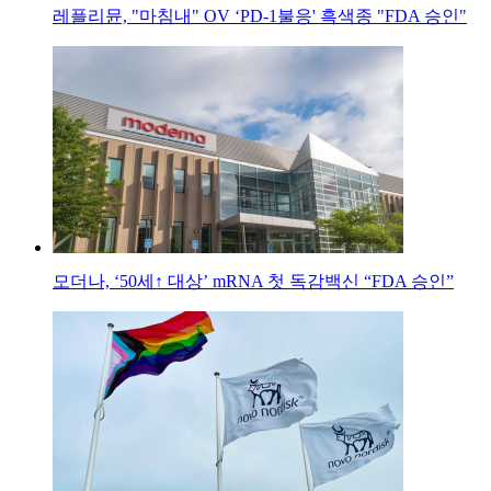
레플리뮨, "마침내" OV ‘PD-1불응' 흑색종 "FDA 승인"
모더나, ‘50세↑ 대상’ mRNA 첫 독감백신 “FDA 승인”