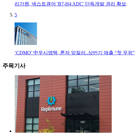
리가켐, 넥스트큐어 'B7-H4 ADC' 단독개발 권리 확보
5
‘CDMO’ 中우시앱텍, 론자 앞질러..상반기 매출 “첫 우위”
주목기사