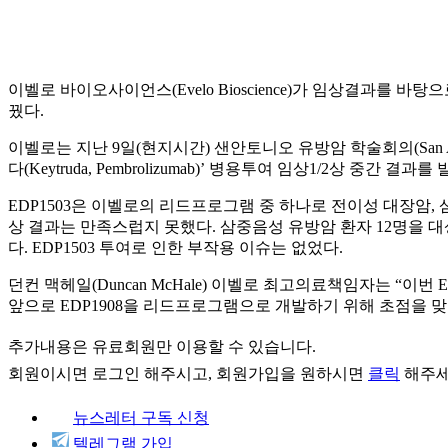
이벨로 바이오사이언스(Evelo Bioscience)가 임상결과를 바탕으로
꿨다.
이벨로는 지난 9일(현지시간) 샌안토니오 유방암 학술회의(San Antonio Bre
다(Keytruda, Pembrolizumab)’ 병용투여 임상1/2상 중간 결과를 
EDP1503은 이벨로의 리드프로그램 중 하나로 전이성 대장암, 삼중음
상 결과는 만족스럽지 못했다. 삼중음성 유방암 환자 12명을 대상으로 중간 결
다. EDP1503 투여로 인한 부작용 이슈는 없었다.
던컨 맥헤일(Duncan McHale) 이벨로 최고의료책임자는 “이
앞으로 EDP1908을 리드프로그램으로 개발하기 위해 초점을 맞출 것
추가내용은 유료회원만 이용할 수 있습니다.
회원이시면
로그인
해주시고, 회원가입을 원하시면
클릭
해주세
뉴스레터 구독 신청
텔레그램 가입