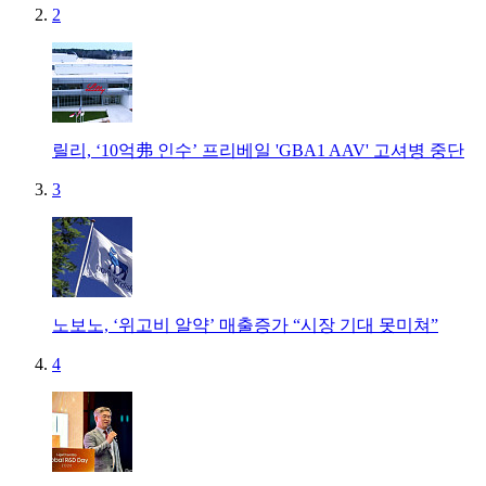
2
릴리, ‘10억弗 인수’ 프리베일 'GBA1 AAV' 고셔병 중단
3
노보노, ‘위고비 알약’ 매출증가 “시장 기대 못미쳐”
4