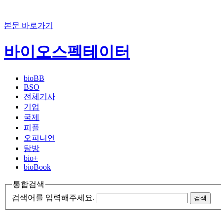
본문 바로가기
바이오스펙테이터
bioBB
BSO
전체기사
기업
국제
피플
오피니언
탐방
bio+
bioBook
통합검색
검색어를 입력해주세요.
검색