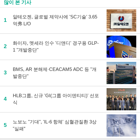
많이 본 기사
로
기
사
알테오젠, 글로벌 제약사에 'SC기술' 3.65
1
공
억弗 L/O
유
하
기
화이자, 멧세라 인수 '디앤디' 경구용 GLP-
2
1 "개발중단"
BMS, AR 분해제·CEACAM5 ADC 등 "개
3
발중단"
HLB그룹, 신규 'GI(그룹 아이덴티티)' 선포
4
식
노보노 "기대", 'IL-6 항체' 심혈관질환 3상
5
"실패”