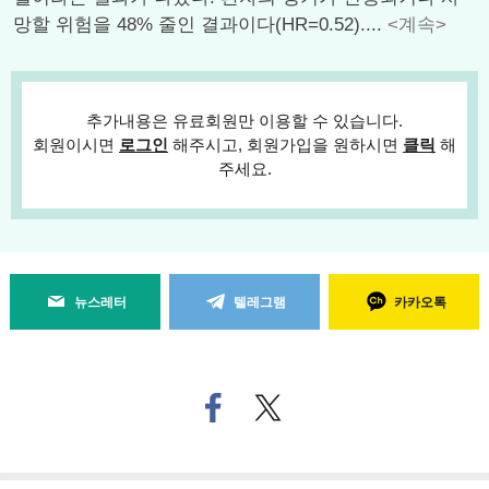
망할 위험을 48% 줄인 결과이다(HR=0.52)....
<계속>
추가내용은 유료회원만 이용할 수 있습니다.
회원이시면
로그인
해주시고, 회원가입을 원하시면
클릭
해
주세요.
뉴스레터
텔레그램
카카오톡
페
트위
이
터로
스
기사
북
공유
으
하기