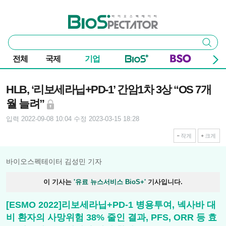
본문 바로가기
주요 메뉴
바이오스펙테이터
통
검색
합
검
전체
국제
기업
색
기사본문
HLB, ‘리보세라닙+PD-1’ 간암1차 3상 “OS 7개
월 늘려”
입력 2022-09-08 10:04
수정 2023-03-15 18:28
작게
크게
바이오스펙테이터 김성민 기자
이 기사는
'유료 뉴스서비스 BioS+'
기사입니다.
[ESMO 2022]리보세라닙+PD-1 병용투여, 넥사바 대
비 환자의 사망위험 38% 줄인 결과, PFS, ORR 등 효