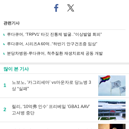
페
트위
이
터로
스
기사
북
공유
관련기사
으
하기
로
루다큐어, ‘TRPV1’ 타깃 진통제 발굴..”이상발열 회피”
기
사
루다큐어, 시리즈A 60억..“하반기 안구건조증 임상”
공
유
분당차병원-루다큐어, 척추질환 재생치료제 공동 개발
하
기
많이 본 기사
노보노, '카그리세마' vs마운자로 당뇨병 3
1
상 “실패”
릴리, ‘10억弗 인수’ 프리베일 'GBA1 AAV'
2
고셔병 중단