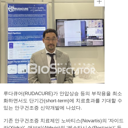
루다큐어(RUDACURE)가 안압상승 등의 부작용을 최소
화하면서도 단기간(short-term)에 치료효과를 기대할 수
있는 안구건조증 신약개발에 나섰다.
기존 안구건조증 치료제인 노바티스(Novartis)의 '자이드
라(Xiidra)', 애브비(Abbvie)의 ‘레스타시스(Restasis)’ 등