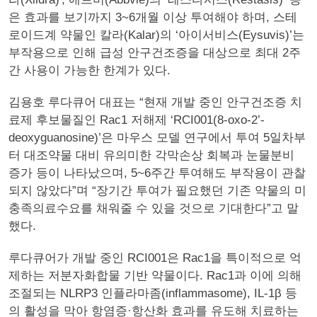
은 효과를 보기까지 3~6개월 이상 투여해야 하며, 스테
로이드계 약물인 칼라(Kalar)의 ‘아이서비스(Eysuvis)’는
부작용으로 인해 급성 안구건조증을 대상으로 최대 2주
간 사용이 가능한 한계가 있다.
김용호 루다큐어 대표는 “현재 개발 중인 안구건조증 치
료제 후보물질인 Rac1 저해제 ‘RCI001(8-oxo-2’-
deoxyguanosine)’은 마우스 모델 연구에서 투여 5일차부
터 대조약물 대비 유의미한 각막손상 회복과 눈물분비
증가 등이 나타났으며, 5~6주간 투여해도 부작용이 관찰
되지 않았다”며 “장기간 투여가 필요했던 기존 약물의 미
충족의료수요를 채워줄 수 있을 것으로 기대한다”고 말
했다.
루다큐어가 개발 중인 RCI001은 Rac1을 특이적으로 억
제하는 저분자화합물 기반 약물이다. Rac1과 이에 의해
조절되는 NLRP3 인플라마좀(inflammasome), IL-1β 등
의 활성을 막아 항염증·항산화 효과를 유도해 치료하는