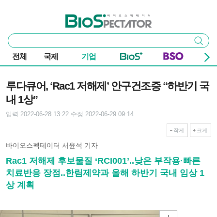
본문 바로가기
주요 메뉴
바이오스펙테이터
통
검색
합
검
전체
국제
기업
색
기사본문
루다큐어, ‘Rac1 저해제’ 안구건조증 “하반기 국
내 1상”
입력 2022-06-28 13:22
수정 2022-06-29 09:14
작게
크게
바이오스펙테이터 서윤석 기자
Rac1 저해제 후보물질 ‘RCI001’..낮은 부작용·빠른
치료반응 장점..한림제약과 올해 하반기 국내 임상 1
상 계획