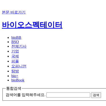
본문 바로가기
바이오스펙테이터
bioBB
BSO
전체기사
기업
국제
피플
오피니언
탐방
bio+
bioBook
통합검색
검색어를 입력해주세요.
검색