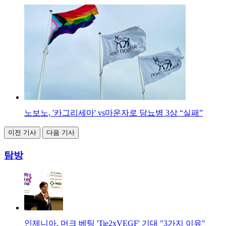
노보노, '카그리세마' vs마운자로 당뇨병 3상 “실패”
이전 기사
다음 기사
탐방
인제니아, 머크 베팅 'Tie2xVEGF' 기대 "3가지 이유"