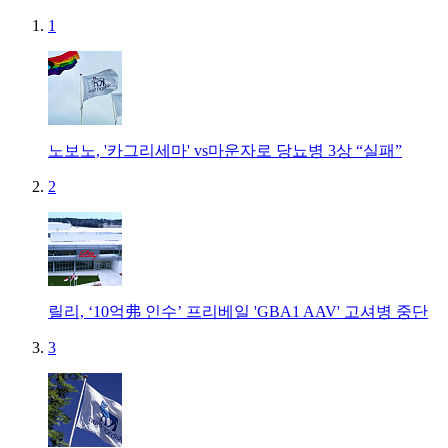
1
노보노, '카그리세마' vs마운자로 당뇨병 3상 “실패”
2
릴리, ‘10억弗 인수’ 프리베일 'GBA1 AAV' 고셔병 중단
3