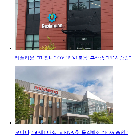
레플리뮨, "마침내" OV ‘PD-1불응' 흑색종 "FDA 승인"
모더나, ‘50세↑ 대상’ mRNA 첫 독감백신 “FDA 승인”