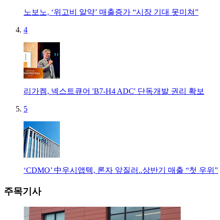
노보노, ‘위고비 알약’ 매출증가 “시장 기대 못미쳐”
4
리가켐, 넥스트큐어 'B7-H4 ADC' 단독개발 권리 확보
5
‘CDMO’ 中우시앱텍, 론자 앞질러..상반기 매출 “첫 우위”
주목기사