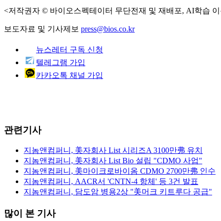
<저작권자 © 바이오스펙테이터 무단전재 및 재배포, AI학습 이
보도자료 및 기사제보
press@bios.co.kr
뉴스레터 구독 신청
텔레그램 가입
카카오톡 채널 가입
관련기사
지놈앤컴퍼니, 美자회사 List 시리즈A 3100만弗 유치
지놈앤컴퍼니, 美자회사 List Bio 설립 "CDMO 사업"
지놈앤컴퍼니, 美마이크로바이옴 CDMO 2700만弗 인수
지놈앤컴퍼니, AACR서 'CNTN-4 항체' 등 3건 발표
지놈앤컴퍼니, 담도암 병용2상 "美머크 키트루다 공급"
많이 본 기사