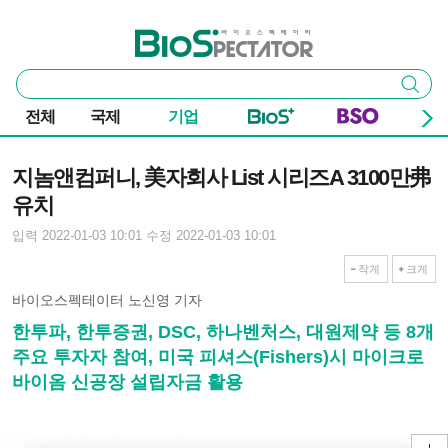
본문 바로가기
주요 메뉴
바이오스펙테이터
통
검색
합
검
전체
국제
기업
색
기사본문
지놈앤컴퍼니, 美자회사 List 시리즈A 3100만弗
유치
입력 2022-01-03 10:01
수정 2022-01-03 10:01
작게
크게
바이오스펙테이터 노신영 기자
한투파, 한투증권, DSC, 하나벤처스, 대원제약 등 8개
주요 투자자 참여, 미국 피셔스(Fishers)시 마이크로
바이옴 신공장 설립자금 활용