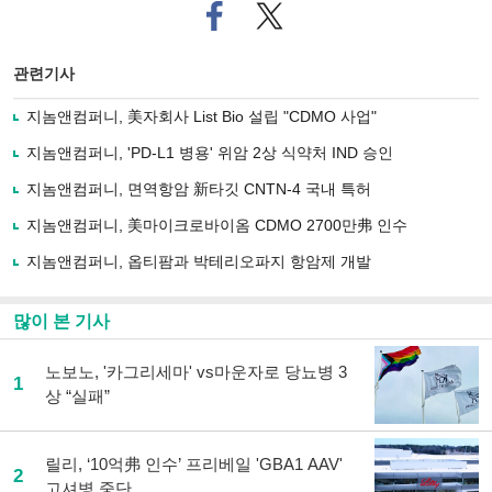
페
트위
이
터로
스
기사
북
공유
관련기사
으
하기
로
지놈앤컴퍼니, 美자회사 List Bio 설립 "CDMO 사업"
기
사
지놈앤컴퍼니, 'PD-L1 병용' 위암 2상 식약처 IND 승인
공
유
지놈앤컴퍼니, 면역항암 新타깃 CNTN-4 국내 특허
하
지놈앤컴퍼니, 美마이크로바이옴 CDMO 2700만弗 인수
기
지놈앤컴퍼니, 옵티팜과 박테리오파지 항암제 개발
많이 본 기사
노보노, '카그리세마' vs마운자로 당뇨병 3
1
상 “실패”
릴리, ‘10억弗 인수’ 프리베일 'GBA1 AAV'
2
고셔병 중단