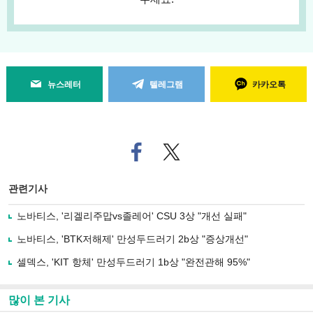
뉴스레터
텔레그램
카카오톡
페
트위
이
터로
스
기사
북
공유
관련기사
으
하기
로
노바티스, '리겔리주맙vs졸레어' CSU 3상 "개선 실패"
기
사
노바티스, 'BTK저해제' 만성두드러기 2b상 "증상개선"
공
유
셀덱스, 'KIT 항체' 만성두드러기 1b상 "완전관해 95%"
하
기
많이 본 기사