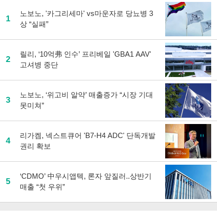
노보노, '카그리세마' vs마운자로 당뇨병 3
1
상 “실패”
릴리, ‘10억弗 인수’ 프리베일 'GBA1 AAV'
2
고셔병 중단
노보노, ‘위고비 알약’ 매출증가 “시장 기대
3
못미쳐”
리가켐, 넥스트큐어 'B7-H4 ADC' 단독개발
4
권리 확보
‘CDMO’ 中우시앱텍, 론자 앞질러..상반기
5
매출 “첫 우위”