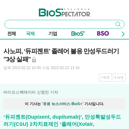
본문 바로가기
주요 메뉴
바이오스펙테이터
통
검색
합
검
전체
국제
기업
색
기사본문
사노피, ‘듀피젠트’ 졸레어 불응 만성두드러기
"3상 실패"
입력 2022-02-22 10:00
수정 2022-02-22 13:16
작게
크게
바이오스펙테이터 신창민 기자
이 기사는
'유료 뉴스서비스 BioS+'
기사입니다.
‘듀피젠트(Dupixent, dupilumab)’, 만성특발성두드
러기(CSU) 2차치료제인 ‘졸레어(Xolair,