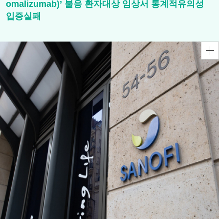
omalizumab)’ 불응 환자대상 임상서 통계적유의성
입증실패