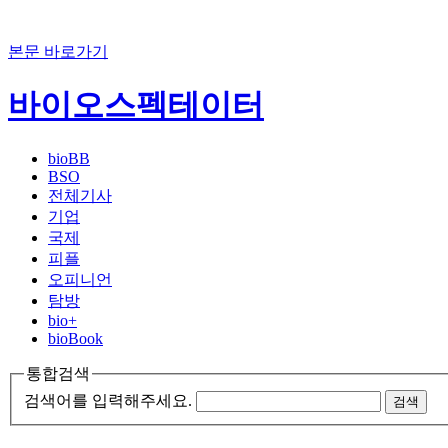
본문 바로가기
바이오스펙테이터
bioBB
BSO
전체기사
기업
국제
피플
오피니언
탐방
bio+
bioBook
통합검색
검색어를 입력해주세요.
검색