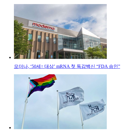
모더나, ‘50세↑ 대상’ mRNA 첫 독감백신 “FDA 승인”