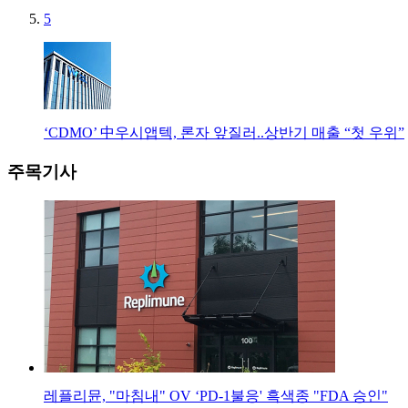
5
‘CDMO’ 中우시앱텍, 론자 앞질러..상반기 매출 “첫 우위”
주목기사
레플리뮨, "마침내" OV ‘PD-1불응' 흑색종 "FDA 승인"