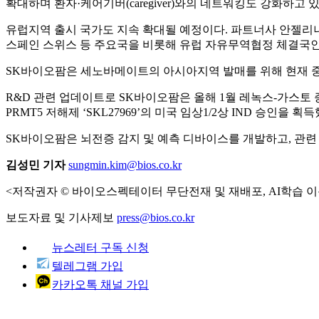
확대하며 환자·케어기버(caregiver)와의 네트워킹도 강화하고 있
유럽지역 출시 국가도 지속 확대될 예정이다. 파트너사 안젤리니파
스페인 스위스 등 주요국을 비롯해 유럽 자유무역협정 체결국인
SK바이오팜은 세노바메이트의 아시아지역 발매를 위해 현재 중국,
R&D 관련 업데이트로 SK바이오팜은 올해 1월 레녹스-가스토 증
PRMT5 저해제 ‘SKL27969’의 미국 임상1/2상 IND 승인을 획득
SK바이오팜은 뇌전증 감지 및 예측 디바이스를 개발하고, 관
김성민 기자
sungmin.kim@bios.co.kr
<저작권자 © 바이오스펙테이터 무단전재 및 재배포, AI학습 이
보도자료 및 기사제보
press@bios.co.kr
뉴스레터 구독 신청
텔레그램 가입
카카오톡 채널 가입