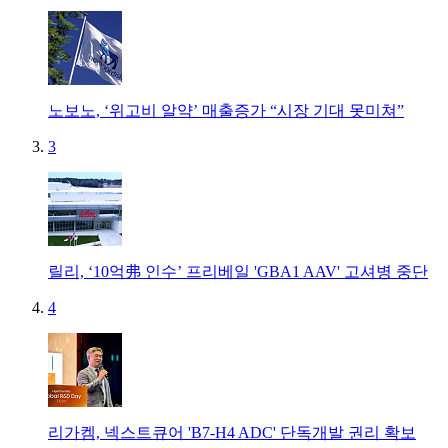
노보노, ‘위고비 알약’ 매출증가 “시장 기대 못미쳐”
3
릴리, ‘10억弗 인수’ 프리베일 'GBA1 AAV' 고셔병 중단
4
리가켐, 넥스트큐어 'B7-H4 ADC' 단독개발 권리 확보