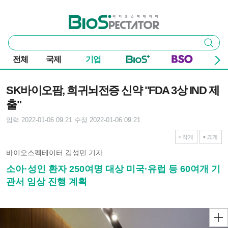
본문 바로가기
주요 메뉴
바이오스펙테이터
통
검색
합
검
전체
국제
기업
색
기사본문
SK바이오팜, 희귀뇌전증 신약 "FDA 3상 IND 제
출"
입력 2022-01-06 09:21
수정 2022-01-06 09:21
작게
크게
바이오스펙테이터 김성민 기자
소아·성인 환자 250여명 대상 미국·유럽 등 60여개 기
관서 임상 진행 계획