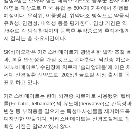
임상3상은 소아와 성인 레녹스-가스토 증후군 환자 250
여명을 대상으로 미국·유럽 등 60여개 기관에서 진행될
예정이다. 무작위, 이중맹검, 위약대조 방식으로 약물의
유효성, 안전성, 내약성 등을 평가한다. 임상 기간은 약
76주로 각 임상참여자의 등록후 투약종료와 추적관찰까
지 걸리는 총 소요시간이다.
SK바이오팜은 카리스바메이트가 광범위한 발작 조절 효
과, 복용 안전성을 가질 것으로 기대한다. 뇌전증 치료제
‘세노바메이트’, 수면장애 치료제 ‘솔리암페톨’에 이은 차
세대 신경질환 신약으로, 2025년 글로벌 시장 출시를 목
표로 하고 있다.
카리스바메이트는 한때 뇌전증 치료제로 사용됐던 '펠바
톨(Felbatol, felbamate)'의 유도체(derivative)로 간독성과
빈현 등 부작용을 일으키는 독성대사산물을 제거하도록
디자인한 약물이다. 카리스바메이트는 신경조절제로 정
확한 기전은 알려져있지 않다.