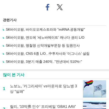
페
트위
이
터로
스
기사
북
공유
관련기사
으
하기
로
SK바이오팜, 바이오오케스트라와 "miRNA 공동개발"
기
사
SK바이오팜, 엔도에 '세노바메이트' 캐나다 권리 L/O
공
유
SK바이오팜, 맹철영 신약개발부문장 등 임원인사
하
SK바이오팜, CNS 6종 L/O...中투자사와 '이그니스' 설립
기
SK바이오팜, 3분기 매출 240억.."전년대비 510%↑"
많이 본 기사
노보노, '카그리세마' vs마운자로 당뇨병 3
1
상 “실패”
릴리, ‘10억弗 인수’ 프리베일 'GBA1 AAV'