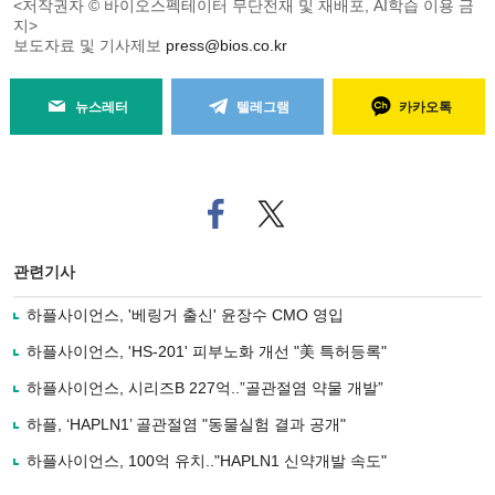
<저작권자 © 바이오스펙테이터 무단전재 및 재배포, AI학습 이용 금
지>
보도자료 및 기사제보
press@bios.co.kr
뉴스레터
텔레그램
카카오톡
페
트위
이
터로
스
기사
북
공유
관련기사
으
하기
로
하플사이언스, '베링거 출신' 윤장수 CMO 영입
기
사
하플사이언스, 'HS-201' 피부노화 개선 "美 특허등록"
공
유
하플사이언스, 시리즈B 227억..”골관절염 약물 개발”
하
하플, ‘HAPLN1’ 골관절염 "동물실험 결과 공개"
기
하플사이언스, 100억 유치.."HAPLN1 신약개발 속도"