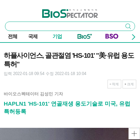
본문 바로가기
주요 메뉴
바이오스펙테이터
통
검색
합
검
전체
국제
기업
색
기사본문
하플사이언스, 골관절염 'HS-101' "美·유럽 용도
특허"
입력 2022-01-18 09:54
수정 2022-01-18 10:04
작게
크게
바이오스펙테이터 김성민 기자
HAPLN1 'HS-101' 연골재생 용도기술로 미국, 유럽
특허등록