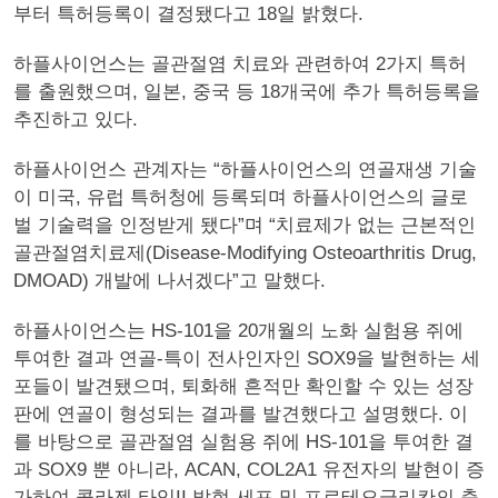
부터 특허등록이 결정됐다고 18일 밝혔다.
하플사이언스는 골관절염 치료와 관련하여 2가지 특허
를 출원했으며, 일본, 중국 등 18개국에 추가 특허등록을
추진하고 있다.
하플사이언스 관계자는 “하플사이언스의 연골재생 기술
이 미국, 유럽 특허청에 등록되며 하플사이언스의 글로
벌 기술력을 인정받게 됐다”며 “치료제가 없는 근본적인
골관절염치료제(Disease-Modifying Osteoarthritis Drug,
DMOAD) 개발에 나서겠다”고 말했다.
하플사이언스는 HS-101을 20개월의 노화 실험용 쥐에
투여한 결과 연골-특이 전사인자인 SOX9을 발현하는 세
포들이 발견됐으며, 퇴화해 흔적만 확인할 수 있는 성장
판에 연골이 형성되는 결과를 발견했다고 설명했다. 이
를 바탕으로 골관절염 실험용 쥐에 HS-101을 투여한 결
과 SOX9 뿐 아니라, ACAN, COL2A1 유전자의 발현이 증
가하여 콜라젠 타입II 발현 세포 및 프로테오글리칸의 축