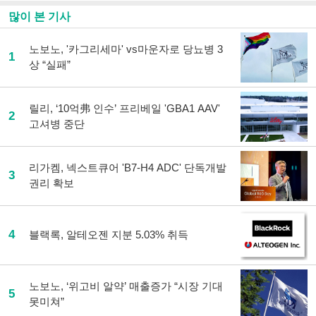
많이 본 기사
노보노, '카그리세마' vs마운자로 당뇨병 3
1
상 “실패”
릴리, ‘10억弗 인수’ 프리베일 'GBA1 AAV'
2
고셔병 중단
리가켐, 넥스트큐어 'B7-H4 ADC' 단독개발
3
권리 확보
4
블랙록, 알테오젠 지분 5.03% 취득
노보노, ‘위고비 알약’ 매출증가 “시장 기대
5
못미쳐”