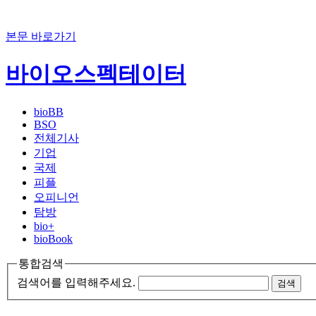
본문 바로가기
바이오스펙테이터
bioBB
BSO
전체기사
기업
국제
피플
오피니언
탐방
bio+
bioBook
통합검색
검색어를 입력해주세요.
검색