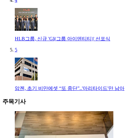
4
HLB그룹, 신규 'GI(그룹 아이덴티티)' 선포식
5
암젠, 초기 비만에셋 “또 중단”..'마리타이드'만 남아
주목기사