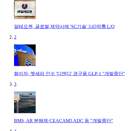
알테오젠, 글로벌 제약사에 'SC기술' 3.65억弗 L/O
2
화이자, 멧세라 인수 '디앤디' 경구용 GLP-1 "개발중단"
3
BMS, AR 분해제·CEACAM5 ADC 등 "개발중단"