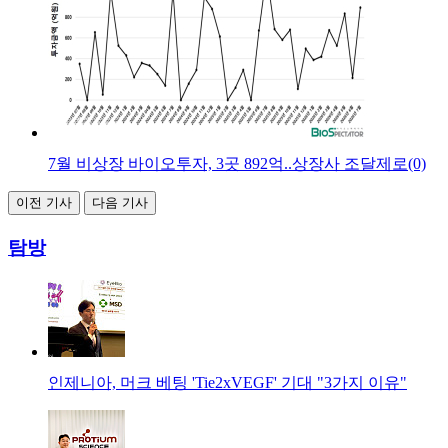
7월 비상장 바이오투자, 3곳 892억..상장사 조달제로(0)
이전 기사
다음 기사
탐방
인제니아, 머크 베팅 'Tie2xVEGF' 기대 "3가지 이유"