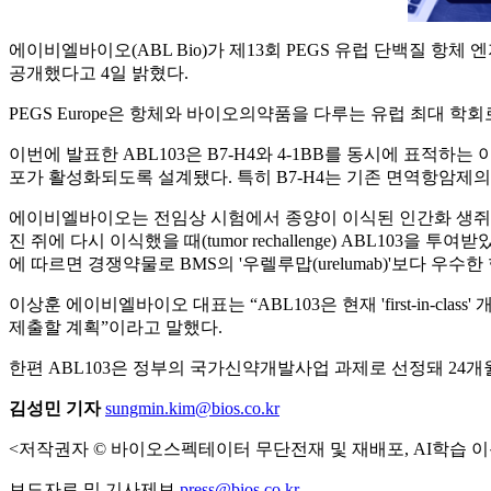
에이비엘바이오(ABL Bio)가 제13회 PEGS 유럽 단백질 항체 엔지니어링 서
공개했다고 4일 밝혔다.
PEGS Europe은 항체와 바이오의약품을 다루는 유럽 최대 학
이번에 발표한 ABL103은 B7-H4와 4-1BB를 동시에 표적
포가 활성화되도록 설계됐다. 특히 B7-H4는 기존 면역항암제의
에이비엘바이오는 전임상 시험에서 종양이 이식된 인간화 생쥐(huma
진 쥐에 다시 이식했을 때(tumor rechallenge) ABL103
에 따르면 경쟁약물로 BMS의 '우렐루맙(urelumab)'보다 우수
이상훈 에이비엘바이오 대표는 “ABL103은 현재 'first-in-
제출할 계획”이라고 말했다.
한편 ABL103은 정부의 국가신약개발사업 과제로 선정돼 24
김성민 기자
sungmin.kim@bios.co.kr
<저작권자 © 바이오스펙테이터 무단전재 및 재배포, AI학습 이
보도자료 및 기사제보
press@bios.co.kr