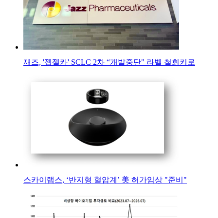
재즈, '젭젤카' SCLC 2차 “개발중단" 라벨 철회키로
스카이랩스, ‘반지형 혈압계’ 美 허가임상 "준비"