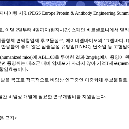
밋(PEGS Europe Protein & Antibody Engineering Su
회로, 이달 2일부터 4일까지(현지시간) 스페인 바르셀로나에서 열리
하는 이중항체 면역항암제 후보물질로, 에이비엘바이오의 ‘그랩바디-T(
 반응률이 좋지 않은 삼중음성 유방암(TNBC), 난소암 등 고형
nized mice)에 ABL103을 투여한 결과 2mg/kg에서 종
을 투여받았던 종양쥐는 대조군 대비 암세포가 자라지 않아 기억T세포(me
한 항암효능이다.
class' 개발을 목표로 적극적으로 비임상 연구중인 이중항체 후보물질로
개월간 비임상 개발에 필요한 연구개발비를 지원받는다.
용 금지>