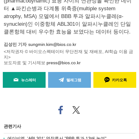
(pharmacodynamic) 효능 사이의 연관성을 확인한 데이
터 ▲파킨슨병과 다계통 위축증(multiple system
atrophy, MSA) 모델에서 BBB 투과 알파시누클레(α-
synuclein)인 이중항체 ABL301이 알파시누클레인 단일
클론항체 대비 우수한 효능을 보였다는 데이터 등이다.
김성민 기자
sungmin.kim@bios.co.kr
<저작권자 © 바이오스펙테이터 무단전재 및 재배포, AI학습 이용 금
지>
보도자료 및 기사제보
press@bios.co.kr
뉴스레터
텔레그램
카카오톡
페
트위
이
터로
스
기사
북
공유
관련기사
으
하기
로
에이비엘, 'ABL301' 영장류서 "BBB 투과 13배 높여"