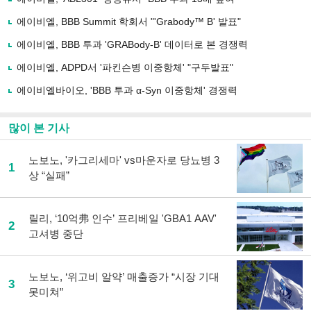
기
사
에이비엘, BBB Summit 학회서 "'Grabody™ B' 발표"
공
유
에이비엘, BBB 투과 'GRABody-B' 데이터로 본 경쟁력
하
에이비엘, ADPD서 '파킨슨병 이중항체' "구두발표"
기
에이비엘바이오, 'BBB 투과 α-Syn 이중항체' 경쟁력
많이 본 기사
노보노, '카그리세마' vs마운자로 당뇨병 3
1
상 “실패”
릴리, ‘10억弗 인수’ 프리베일 'GBA1 AAV'
2
고셔병 중단
노보노, ‘위고비 알약’ 매출증가 “시장 기대
3
못미쳐”