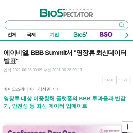
본문 바로가기
주요 메뉴
바이오스펙테이터
통
검색
합
검
전체
국제
기업
색
기사본문
에이비엘, BBB Summit서 "영장류 최신데이터
발표"
입력 2021-06-28 09:09
수정 2021-06-28 09:13
작게
크게
바이오스펙테이터 김성민 기자
영장류 대상 이중항체 플랫폼의 BBB 투과율과 반감
기, 안전성 등 최신 데이터 업데이트