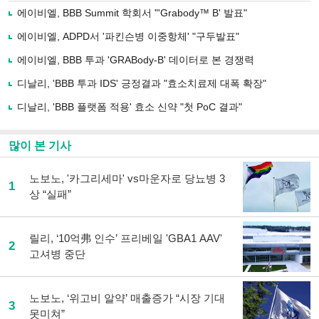
로
에이비엘, BBB Summit 학회서 "'Grabody™ B' 발표"
기
사
에이비엘, ADPD서 '파킨슨병 이중항체' "구두발표"
공
유
에이비엘, BBB 투과 'GRABody-B' 데이터로 본 경쟁력
하
디날리, 'BBB 투과 IDS' 긍정결과 "효소치료제 대폭 확장"
기
디날리, 'BBB 플랫폼 적용' 효소 신약 "첫 PoC 결과"
많이 본 기사
노보노, '카그리세마' vs마운자로 당뇨병 3
1
상 “실패”
릴리, ‘10억弗 인수’ 프리베일 'GBA1 AAV'
2
고셔병 중단
노보노, ‘위고비 알약’ 매출증가 “시장 기대
3
못미쳐”