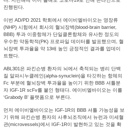
다. 지난해에 이어 올해도 코로나19로 인해 온라인으로
진행된다.
이번 AD/PD 2021 학회에서 에이비엘바이오는 영장류
(NHP) 시험에서 회사의 혈뇌장벽(blood-brain barrier,
BBB) 투과 이중항체가 단일클론항체와 유사한 정도의
우수한 약동학적(PK) 프로파일 데이터를 발표했으며, 혈
뇌장벽 투과율을 약 13배 높인 긍정적인 결과를 업데이
트했다.
ABL301은 파킨슨병 환자의 뇌에서 축적되는 병리 단백
질 알파시누클레인(alpha-synuclein)을 타깃하는 항체의
Fc 부분에 혈뇌장벽 투과율을 높이기 위한 BBB 셔틀분
자 IGF-1R scFv를 붙인 형태다. 에이비엘바이오는 이를
‘Grabody B’ 플랫폼으로 부른다.
먼저 에이비엘바이오는 IGF-1R의 BBB 셔틀 가능성을 보
기 위해 파킨슨병 환자의 사후뇌조직에서 뉴런과 미세혈
관(microvessels)에서 IGF-1R이 발현하고 있는 것을 확