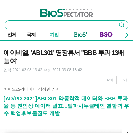
본문 바로가기
주요 메뉴
바이오스펙테이터
통
검색
합
검
전체
국제
기업
색
기사본문
에이비엘, 'ABL301' 영장류서 "BBB 투과 13배
높여"
입력 2021-03-08 13:42
수정 2021-03-08 13:42
작게
크게
바이오스펙테이터 김성민 기자
[AD/PD 2021]ABL301 약동학적 데이터와 BBB 투과
율 등 전임상 데이터 발표...알파시누클레인 결합력 우
수 백업후보물질도 개발