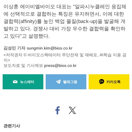
이상훈 에이비엘바이오 대표는 “알파시누클레인 응집체
에 선택적으로 결합하는 특징은 유지하면서, 이에 대한
결합력(affinity)를 높인 백업 물질(back-up)을 발굴해 개
발하고 있다. 경쟁사 대비 가장 우수한 결합력을 확인하
고 있다”고 설명했다.
김성민 기자
sungmin.kim@bios.co.kr
<저작권자 © 바이오스펙테이터 무단전재 및 재배포, AI학습 이용 금
지>
보도자료 및 기사제보
press@bios.co.kr
뉴스레터
텔레그램
카카오톡
페
트위
이
터로
스
기사
북
공유
관련기사
으
하기